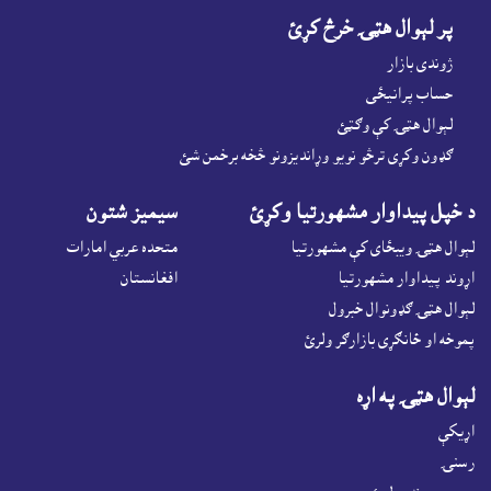
پر لېوال هټۍ خرڅ کړئ
ژوندى بازار
حساب پرانيځى
لېوال هټۍ کې وګټئ
ګډون وکړى ترڅو نويو وړانديزونو څخه برخمن شئ
د خپل پيداوار مشهورتيا وکړئ
سيميز شتون
لېوال هټۍ ويبځاى کې مشهورتيا
متحده عربي امارات
اړوند پيداوار مشهورتيا
افغانستان
لېوال هټۍ ګډونوال خبرول
پموخه او ځانګړى بازارګر ولرئ
لېوال هټۍ په اړه
اړيکې
رسنۍ