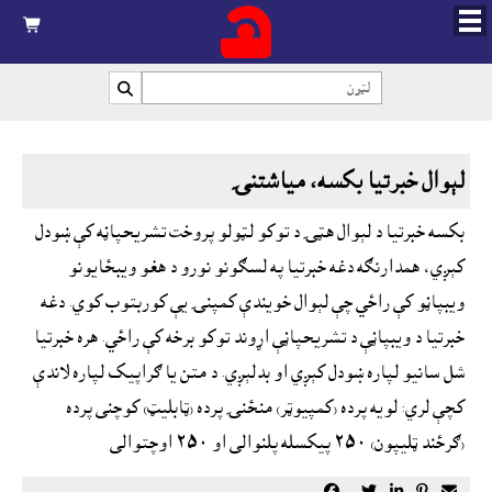



لېوال خبرتيا بکسه، مياشتنۍ
بکسه خبرتيا د لېوال هټۍ د توکو لټولو پروخت تشريحپاڼه کې ښودل
کېږي، همدارنګه دغه خبرتيا په لسګونو نورو د هغو ويبځايونو
ويبپاڼو کې راځي چې لېوال خويندې کمپنۍ يې کوربتوب کوي. دغه
خبرتيا د ويبپاڼې د تشريحپاڼې اړوند توکو برخه کې راځي. هره خبرتيا
شل سانيو لپاره ښودل کېږي او بدلېږي. د متن يا ګراپيک لپاره لاندې
کچې لري: لويه پرده (کمپيوټر) منځنۍ پرده (ټابليټ) کوچنى پرده
(ګرځند ټليپون) ٢٥٠ پيکسله پلنوالى او ٢٥٠ اوچتوالى




