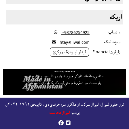
اړيکه
واټساپ

‎ +93786254925
برېښناليک

htay@liwal.com
ټليفون Financial
ليدلو لپاره ټک ورکړئ
لېوال هټۍ په افغانستان کې جوړ کړئ ملاتړ کوي
ستاسې په افغانستان کې جوړ پيداوار وړيا ليست او بازارموندې
لپاره حساب پرانيځئ
يا مرستې لپاره کليک او واټساپ وکړئ.
ټول حقوق لېوال، لېوال شرکت او ملګرو سره خوندي دي، کاپيحق ١٩٩٢-٢٠٢٦ل
پرمټ:
لېوال محاسب

