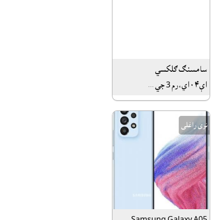
سامسنګ ګلکسي
اې٠٤اي،رم 3 جي ...
نوى راغلى
Samsung Galaxy A05