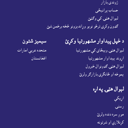
ژوندى بازار
حساب پرانيځى
لېوال هټۍ کې وګټئ
ګډون وکړى ترڅو نويو وړانديزونو څخه برخمن شئ
د خپل پيداوار مشهورتيا وکړئ
سيميز شتون
لېوال هټۍ ويبځاى کې مشهورتيا
متحده عربي امارات
اړوند پيداوار مشهورتيا
افغانستان
لېوال هټۍ ګډونوال خبرول
پموخه او ځانګړى بازارګر ولرئ
لېوال هټۍ په اړه
اړيکې
رسنۍ
موږ سره دنده ولرئ
کړنلارې او شرتونه