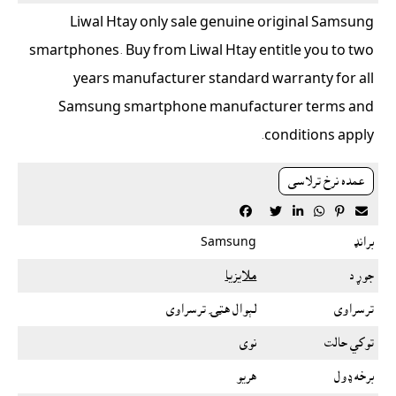
Liwal Htay only sale genuine original Samsung
smartphones. Buy from Liwal Htay entitle you to two
years manufacturer standard warranty for all
Samsung smartphone manufacturer terms and
conditions apply.
عمده نرخ ترلاسى






برانډ
Samsung
جوړ د
ملايزيا
ترسراوى
لېوال هټۍ ترسراوى
توکي حالت
نوى
برخه ډول
هريو