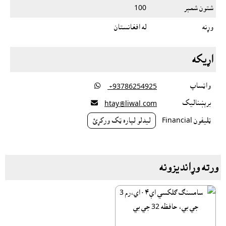
شتون شمېر
100
وړنه
له افغانستان
اړيکه
واټساپ

‎ +93786254925
برېښناليک

htay@liwal.com
ټليفون Financial
ليدلو لپاره ټک ورکړئ
ورته وړانديزونه