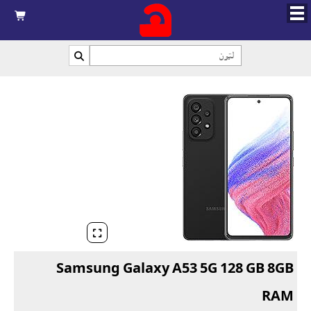



Samsung Galaxy A53 5G 128 GB 8GB
RAM