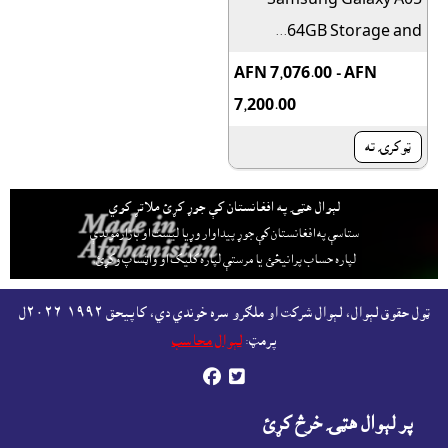
64GB Storage and...
AFN 7,076.00 - AFN
7,200.00
ټوکرۍ ته
لېوال هټۍ په افغانستان کې جوړ کړئ ملاتړ کوي
ستاسې په افغانستان کې جوړ پيداوار وړيا ليست او بازارموندې
لپاره حساب پرانيځئ
يا مرستې لپاره کليک او واټساپ وکړئ.
ټول حقوق لېوال، لېوال شرکت او ملګرو سره خوندي دي، کاپيحق ١٩٩٢-٢٠٢٦ل
پرمټ:
لېوال محاسب


پر لېوال هټۍ خرڅ کړئ