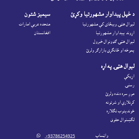
د خپل پيداوار مشهورتيا وکړئ
سيميز شتون
لېوال هټۍ ويبځاى کې مشهورتيا
متحده عربي امارات
اړوند پيداوار مشهورتيا
افغانستان
لېوال هټۍ ګډونوال خبرول
پموخه او ځانګړى بازارګر ولرئ
لېوال هټۍ په اړه
اړيکې
رسنۍ
موږ سره دنده ولرئ
کړنلارې او شرتونه
خونديتوب تګلاره
لګښتوال حقوق
واټساپ

‎ +93786254925