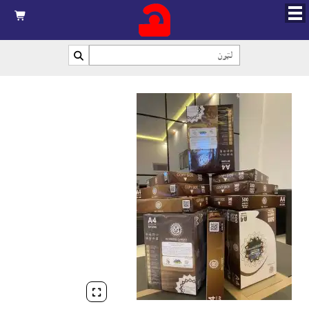


