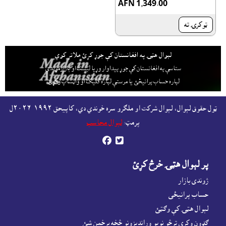
AFN 1,349.00
ټوکرۍ ته
لېوال هټۍ په افغانستان کې جوړ کړئ ملاتړ کوي
ستاسې په افغانستان کې جوړ پيداوار وړيا ليست او بازارموندې
لپاره حساب پرانيځئ
يا مرستې لپاره کليک او واټساپ وکړئ.
ټول حقوق لېوال، لېوال شرکت او ملګرو سره خوندي دي، کاپيحق ١٩٩٢-٢٠٢٦ل
پرمټ:
لېوال محاسب


پر لېوال هټۍ خرڅ کړئ
ژوندى بازار
حساب پرانيځى
لېوال هټۍ کې وګټئ
ګډون وکړى ترڅو نويو وړانديزونو څخه برخمن شئ