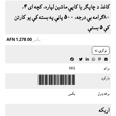
کاغذ د چاپګر يا کاپي ماشين لپاره، کچه اى ٤،
٨٠ګرامه بي درجه، ٥٠٠ پاڼې په بسته کې يو کارتن
کې ٥ بستې
بکس
AFN 1,278.00
ټوکرۍ ته






برانډ
MG
بارکوډ
برخه ډول
بکس
اړيکه