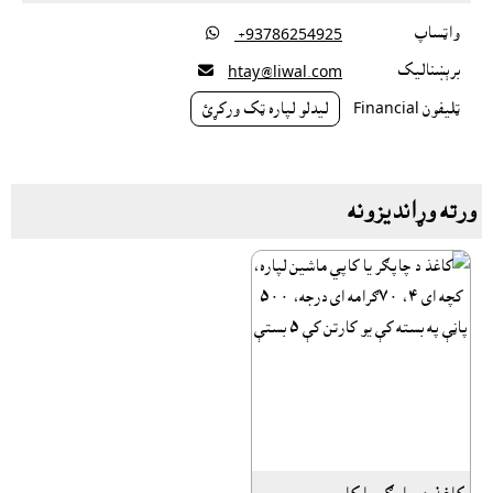
واټساپ

‎ +93786254925
برېښناليک

htay@liwal.com
ټليفون Financial
ليدلو لپاره ټک ورکړئ
ورته وړانديزونه