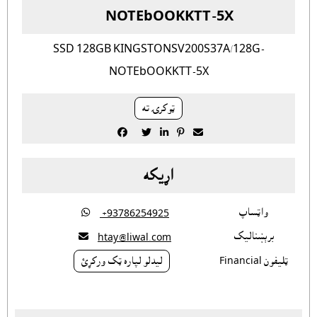
NOTEbOOKKTT-5X
SSD 128GB KINGSTONSV200S37A/128G-
NOTEbOOKKTT-5X
ټوکرۍ ته





اړيکه
واټساپ

‎ +93786254925
برېښناليک

htay@liwal.com
ټليفون Financial
ليدلو لپاره ټک ورکړئ