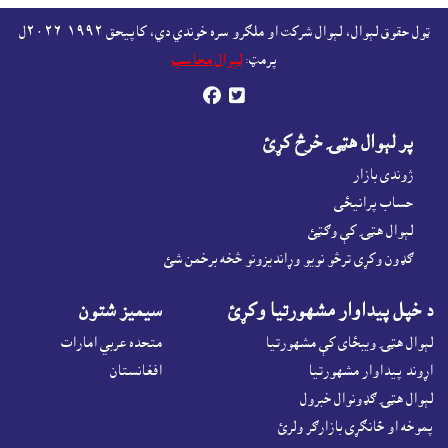
ټول حقوق لېوال، لېوال شرکت او ملګرو سره خوندي دي، کاپيحق ١٩٩٢-٢٠٢٦ل
پرمټ:
لېوال محاسب


پر لېوال هټۍ خرڅ کړئ
ژوندى بازار
حساب پرانيځى
لېوال هټۍ کې وګټئ
ګډون وکړى ترڅو نويو وړانديزونو څخه برخمن شئ
د خپل پيداوار مشهورتيا وکړئ
سيميز شتون
لېوال هټۍ ويبځاى کې مشهورتيا
متحده عربي امارات
اړوند پيداوار مشهورتيا
افغانستان
لېوال هټۍ ګډونوال خبرول
پموخه او ځانګړى بازارګر ولرئ