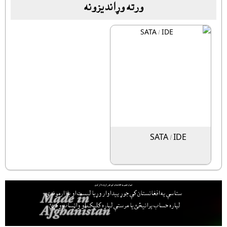
ورته وړانديزونه
SATA / IDE
لېوال هټۍ په افغانستان کې جوړ کړئ ملاتړ کوي
ستاسې په افغانستان کې جوړ پيداوار وړيا ليست او بازارموندې
لپاره حساب پرانيځئ
يا مرستې لپاره کليک او واټساپ وکړئ.