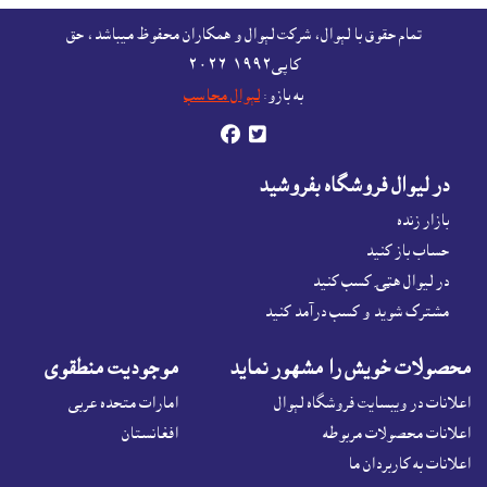
For free listing & marketing of your Made In
تمام حقوق با لېوال، شرکت لېوال و همکاران محفوظ ميباشد، حق
Afghanistan products,
کاپى١٩٩٢-۲۰۲٦
Open account or click to Whatsapp for help.
به بازو:
لېوال محاسب


در ليوال فروشگاه بفروشيد
بازار زنده
حساب باز کنيد
در لیوال هټۍ کسب کنید
مشترک شوید و کسب درآمد کنید
محصولات خويش را مشهور نمايد
موجوديت منطقوى
اعلانات در ويبسايت فروشگاه لېوال
امارات متحده عربی
اعلانات محصولات مربوطه
افغانستان
اعلانات به کاربردان ما