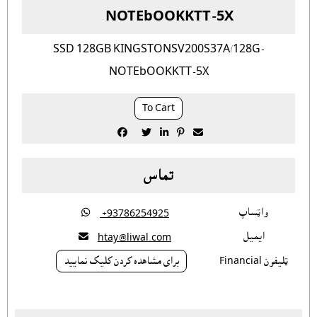
NOTEbOOKKTT-5X
SSD 128GB KINGSTONSV200S37A/128G-
NOTEbOOKKTT-5X
To Cart





تماس
واټساپ

‎ +93786254925
ايميل

htay@liwal.com
ټليفون Financial
براى مشاهده کردن کليک نماييد