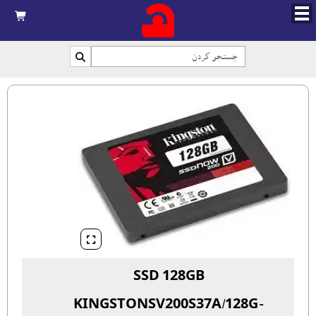



SSD 128GB
KINGSTONSV200S37A/128G-