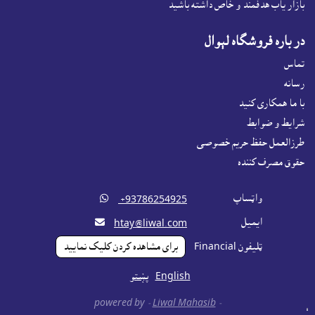
بازار ياب هدفمند و خاص داشته باشيد
در باره فروشگاه لېوال
تماس
رسانه
با ما همکاری کنید
شرايط و ضوابط
طرزالعمل حفظ حریم خصوصی
حقوق مصرف کننده
واټساپ

‎ +93786254925
ايميل

htay@liwal.com
ټليفون Financial
براى مشاهده کردن کليک نماييد
English
پښتو
Liwal Mahasib
- powered by -