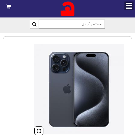


