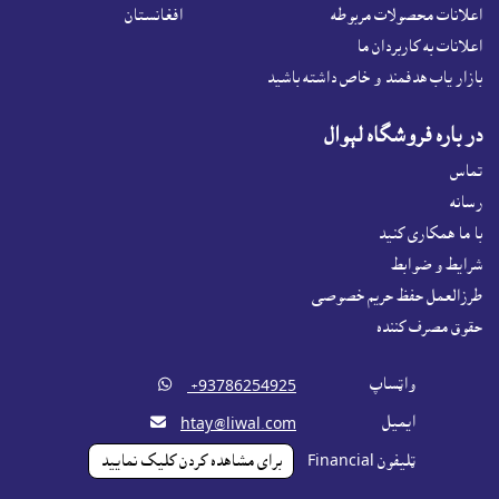
اعلانات محصولات مربوطه
افغانستان
اعلانات به کاربردان ما
بازار ياب هدفمند و خاص داشته باشيد
در باره فروشگاه لېوال
تماس
رسانه
با ما همکاری کنید
شرايط و ضوابط
طرزالعمل حفظ حریم خصوصی
حقوق مصرف کننده
واټساپ

‎ +93786254925
ايميل

htay@liwal.com
ټليفون Financial
براى مشاهده کردن کليک نماييد