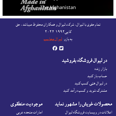
The Afghanistan
For free listing & marketing of your Made In
تمام حقوق با لېوال، شرکت لېوال و همکاران محفوظ ميباشد، حق
Afghanistan products,
کاپى١٩٩٢-۲۰۲٦
Open account or click to Whatsapp for help.
به بازو:
لېوال محاسب


در ليوال فروشگاه بفروشيد
بازار زنده
حساب باز کنيد
در لیوال هټۍ کسب کنید
مشترک شوید و کسب درآمد کنید
محصولات خويش را مشهور نمايد
موجوديت منطقوى
اعلانات در ويبسايت فروشگاه لېوال
امارات متحده عربی