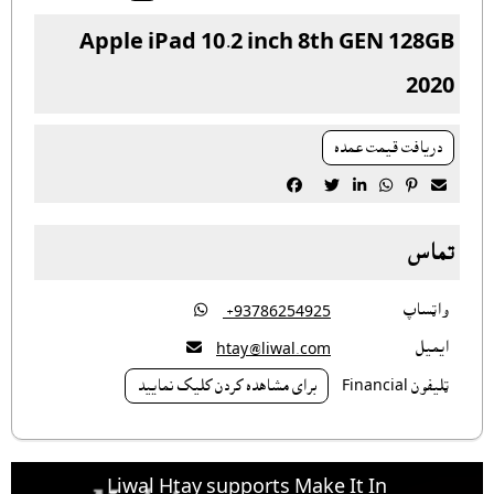
‎‏Apple iPad 10.2 inch 8th GEN 128GB
2020
دريافت قيمت عمده






تماس
واټساپ

‎ +93786254925
ايميل

htay@liwal.com
ټليفون Financial
براى مشاهده کردن کليک نماييد
Liwal Htay supports Make It In