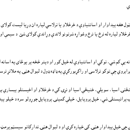
ي.
ول هغه پيداوار او اسانتياوې د خرڅلاو يا ترلاسي لپاره ان وړيا ليست کولاى 
څلاو لپاره له نرخ يا نرخ وغواړه شرتونو لاندې وړاندې کولاى شئ. د سيمې او 
کم شي، توکي او اسانتياوې له خپل کور او دپتر څخه پر يوځاى په اسانه او 
روي چې توکو ترلاسى او راکړېورکړې په ډاډه ډول د لېوال هټۍ په ملاتړ ترسر
منځنۍ اسيا، سويلي، ختيځې اسيا او نړۍ کې د خرڅلاو او اخيستلو بېساري ب
 پرانيستلى شي، خپل پروپايل، خپلې کمپنۍ پروپايل جوړولو سره د خپلو پيدا
 چې خپل پيداوار هټۍ کې خپاره کړي او د لېوال هټۍ تدارکاتو سيسټم پرمټ ژ