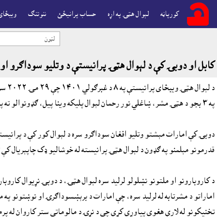
کورپاڼه
لېوال هټۍ په اړه
حساب پرانيځئ
ننوتنګ
ويبځاى
کابل او دوبۍ کې د لې
کابل او دوبۍ کې د لېوال هټۍ پرانيستې د وتليو سوداګرو او
د لې
په ٣ بجو د هټۍ مشر، ښاغلي نور رحمان لېوال پليکه وينا پيل، ګډونوالو ته پليکه روزنه او د خپلواکچار بازارموندګرو،لومړۍ مخامخ روزنې، برياليو کسانو ته په بريليکونو ورکولو ترسره شوه.
دوبۍ کې امارات مېشتو وتليو افغان سوداګرو سره د لېوال کور کې د پرانيس
قدرمونو مېلمنو په ګډون د لېوال هټۍ پرانيسته له خوشاليو ډک چاپېريال کې ت
د کاروبارونو او ملتونو نښلولو لرليد سره لېوال هټۍ، د دوبۍ نړيوال کاروب
اماراتو د مشرتابه له لرليد سره، چې امارات د برېښسوداګرۍ او نوښتونو پ
تخنيکونو له لارې هغوى پياوړي کړي چې د نړۍ د مالوماتي ستر کاروان له پرمخ