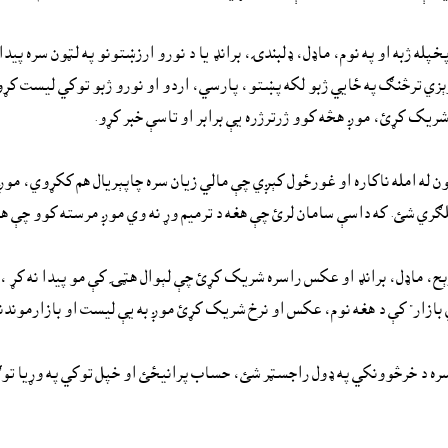
له ژبه او په نوم، ماډل، ډلبندۍ، برانډ يا د نورو ارزښتونو په لټون سره پي
ېزي ترڅنګ په ځايي ژبو لکه پښتو، پارسي، اردو او نورو ژبو توکي ليست کړو. که
 شريک کړئ، موږ هڅه کوو ژرترژره يې برابر او تاسې خبر کړو.
تون له امله ناکاره او غورځول کېږي چې مالي زيان سره چاپېريال هم ککړوي، موږ 
ملګري شئ. که داسې سامان لرئ چې هغه د ترميم وړ نه وي موږ مرسته کوو چې ه
شرېح، ماډل، برانډ او عکس راسره شريک کړئ چې لېوال هټۍ کې مو پيدا نه کړ ، 
 بازار" کې د هغه نوم، عکس او نرخ شريک کړئ موږ به يې ليست او بازارموندن
 د خرڅوونکي په ډول راجسټر شئ، حساب پرانيځئ او خپل توکي په وړيا توګه 