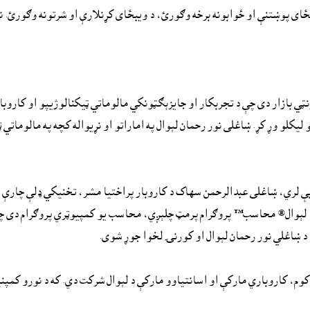
بځاى پوښتنې او ځوابونه برخه وګورئ، د ويبځاى کړنلارې او شرتونه وګورئ. نور
 بازار دى چې د تجربکار او جایزېګټونکي مالوماتي ټيکنالوژيپو او کاروبار
و او هندي ژبو ليکلو وړ کړ. ښاغلی نور رحمان لېوال په اماراتو او نړیواله کچه په ما
بې لري، ښاغلی عبدالرحمن سهاک د کاروبار پراختیا مشر، تخنیکي ډلې چارې 
ۍ د لېوال® محاسب™ پروګرام پرمټ چلېږي، محاسب يو کمپيوټري پروګرام دى چې 
 د ښاغلي نور رحمان لېوال او کورنۍ لخوا جوړ شوى.
 لېوال.کوم، کاروباري مارکې او اسانتياوو مارکې د لېوال شرکت دي. که د نورو کمپ