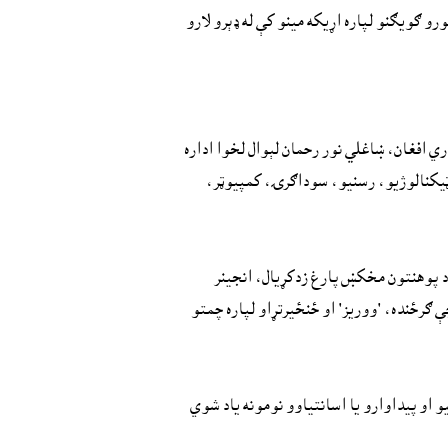
و ګويګنو لپاره اړيکه مينو کې له ډېرو لارو
ي افغان، ښاغلي نور رحمان لېوال لخوا اداره
لوماتي ټيکنالوژيو، رسنیو، سوداګرۍ، کمپیوټر،
د پوهنتون مخکښ پارغ زدکړيال، انجینر
ګرځنده، 'ووريز' او ځنځيرتړاو لپاره چمتو
نيو او پيداوارو يا اسانتياوو نومونه ياد شوي