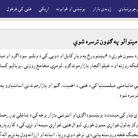
 چوپړتياوې
ژوندى بازار
پوښتنې او ځوابونه
اړيکې
هټۍ کې خرڅول
وال هټۍ پرانيستې د وتليو سوداګرو او مينوالو په ګډون ترسره شوې
 مينوالو په ګډون ترسره شوې
وال هټۍ ويبځاى پرانيستې په ٨ د غبرګولي ١٤٠١ چې ٢٩ مۍ ٢٠٢٢ سره سمون خوري د #پښتوورځ په وياړ کابل او دوبۍ کې د
تې ماښامنۍ مېلمستيا کې د هټۍ د اهميت، ګټو او بازارموندنې اسانتياوو په
رسره شوه.
اري ښار کې مېشت د برېښسوداګرۍاو انټرنټي بازار برخه کې د ښاغلي نور رحما
ه مرکز بدلول غواړي سمون خوري. لېوال هټۍ غواړي سيمه او نړۍ کې د کاروبا
تګ څخه وروسته پاتې دي. ترڅو دوى وړيا، اسانه او ارزانه ډول په نړيواله ک