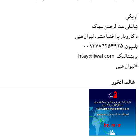
اړيکې
ښاغلى عبدالرحمن سهاک
د کاروبار پراختیا مشر، لېوال هټۍ
ټليپون: ٠٠٩٣٧٨٦٢٥٤٩٢٥
برېښنالیک: htay@liwal.com
#لېوال هټۍ
شاليد انځور