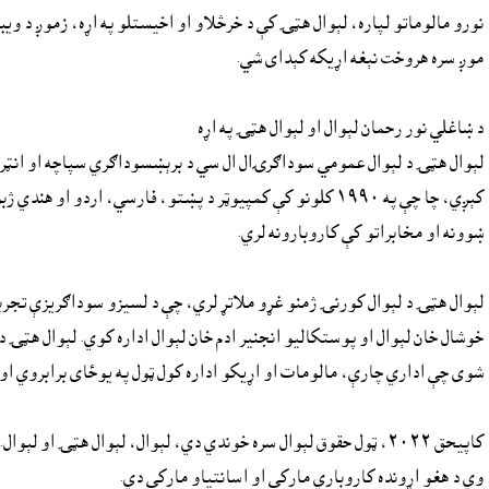
نورو مالوماتو لپاره، لېوال هټۍ کې د خرڅلاو او اخيستلو په اړه، زموږ د وي
موږ سره هروخت نېغه اړيکه کېداى شي.
د ښاغلي نور رحمان لېوال او لېوال هټۍ په اړه
لېوال هټۍ د لېوال عمومي سوداګرۍال ال سي د برېښسوداګري سپاچه او انټرنټي
کېږي، چا چې په ۱۹۹۰ کلونو کې کمپيوټر د پښتو، فارسي، ارد
ښوونه او مخابراتو کې کاروبارونه لري.
لېوال هټۍ د لېوال کورنۍ ژمنو غړو ملاتړ لري، چې د لسیزو سوداګريزې تجر
خوشال خان لېوال او پوستکاليو انجنیر ادم خان لېوال اداره کوي. لېوال هټ
شوى چې اداري چارې، مالومات او اړيکو اداره کول ټول په يوځاى برابروي او
کاپيحق ٢٠٢٢، ټول حقوق لېوال سره خوندي دي، لېوال، لېوال هټۍ او
وي د هغو اړونده کاروباري مارکې او اسانتياو مارکې دي.