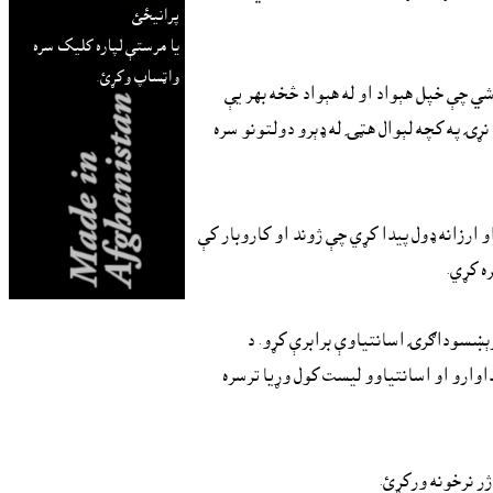
پرانيځئ
يا مرستې لپاره کليک سره
واټساپ وکړئ.
شي چې خپل هېواد او له هېواد څخه بهر يې
نړۍ په کچه لېوال هټۍ له ډېرو دولتونو سره
ارزانه ډول پيدا کړي چې ژوند او کاروبار کې
ه کړي.
رېښسوداګرۍ اسانتياوې برابرې کړو. د
وارو او اسانتياوو ليست کول وړيا ترسره
ر نرخونه ورکړئ.