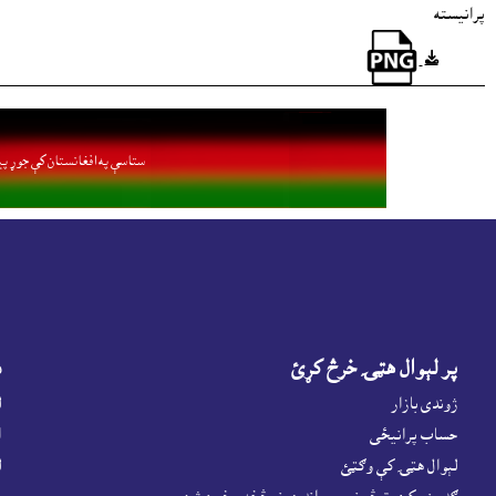
پرانيسته
ستاسې په افغانستان کې جوړ پي
پر لېوال هټۍ خرڅ کړئ
د
ژوندى بازار
ل
حساب پرانيځى
ا
لېوال هټۍ کې وګټئ
ل