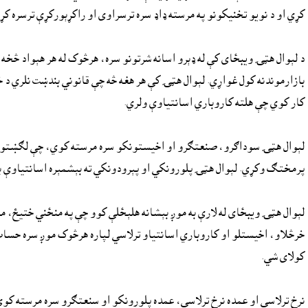
کړي او د نويو تخنيکونو په مرسته ډاډ سره ترسراوى او راکړېورکړې ترسره کړ
د لېوال هټۍ ويبځاى کې له ډېرو اسانه شرتونو سره، هرڅوک له هر هېواد څخه ټ
بازارموندنه کول غواړي. لېوال هټۍ کې هر هغه څه چې قانوني بندښت نلري د خر
کار کوي چې هلته کاروباري اسانتياوې ولري.
لېوال هټۍ سوداګرو، صنعتګرو او اخيستونکو سره مرسته کوي، چې لګښتونه يې 
پرمختګ وکړي. لېوال هټۍ پلورونکي او پېرودونکي ته بېشمېره اسانتياوې براب
لېوال هټۍ ويبځاى له لارې به موږ بېشانه هلېځلې کوو چې په منځني ختيځ، 
خرڅلاو، اخيستلو او کاروباري اسانتياو ترلاسي لپاره هرڅوک موږ سره حساب
کولاى شي.
نرخ ترلاسى او عمده نرخ ترلاسى، عمده پلورونکو او سنعتګرو سره مرسته کوي