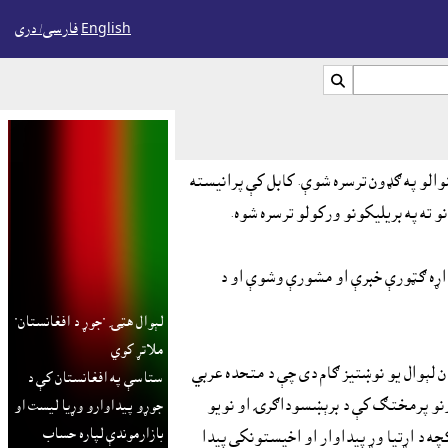
English
فارسی/ درى

بل
شاتني
◀
1
/
6
▶
 وتليو سوداګرو او مينوالو په ګډون ترسره شوې. کابل کې پرانيسته
 اړه ګټورې خبرې او مشورې وشوې او د
لېوال هټۍ "جوړ د افغانستان"
ملاتړ کوي
ن لېوال يو نوښتيز ګام دى چې د متحده عربي
ستاسې په افغانستان کې د
رونو پرمختګ کې د برېښسوداګرۍ او نويو
جوړو پيداوارو وړيا ليست او
بازارموندې لپاره حساب
چه د اړتيا وړ پيداوار او اخيستونکي پيدا