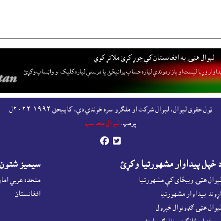
لېوال هټۍ په افغانستان کې جوړ کړئ ملاتړ کوي
داوار وړيا ليست او بازارموندې لپاره حساب پرانيځئ
يا مرستې لپاره کليک او واټساپ وکړئ.
ټول حقوق لېوال، لېوال شرکت او ملګرو سره خوندي دي، کاپيحق ١٩٩٢-٢٠٢٦ل
پرمټ:
لېوال محاسب


 خپل پيداوار مشهورتيا وکړئ
سيميز شتون
ېوال هټۍ ويبځاى کې مشهورتيا
متحده عربي اما
ړوند پيداوار مشهورتيا
افغانستان
ېوال هټۍ ګډونوال خبرول