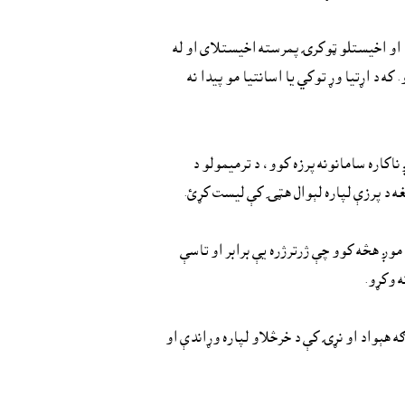
دا او اخيستلو ټوکرۍ پمرسته اخيستلاى او له
 د اړتيا وړ توکي يا اسانتيا مو پيدا نه
ناکاره سامانونه پرزه کوو، د ترميمولو د
غه د پرزې لپاره لېوال هټۍ کې ليست کړئ.
موږ هڅه کوو چې ژرترژره يې برابر او تاسې
ه وکړو.
هېواد او نړۍ کې د خرڅلاو لپاره وړاندې او