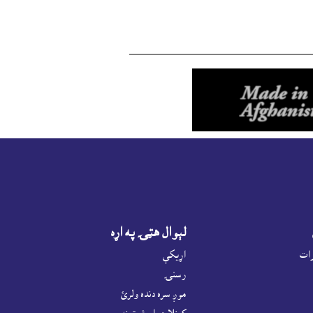
لېوال هټۍ په اړه
رات
اړيکې
رسنۍ
موږ سره دنده ولرئ