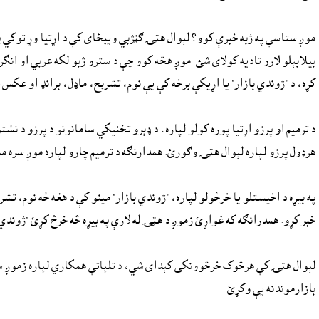
موږ ستاسې په ژبه خبرې کوو؟ لېوال هټۍ ګڼژبي ويبځاى کې د اړتيا وړ توکي پخپ
بيلابېلو لارو تاديه کولاى شئ. موږ هڅه کوو چې د سترو ژبو لکه عربي او انګر
کړه، د "ژوندي بازار" يا اړيکې برخه کې يې نوم، تشرېح، ماډل، برانډ او عکس
د ترميم او پرزو اړتيا پوره کولو لپاره، د ډېرو تخنيکي سامانونو د پرزو د نش
هرډول پرزو لپاره لېوال هټۍ وګورئ. همدارنګه د ترميم چارو لپاره موږ سره 
په بيړه د اخيستلو يا خرڅولو لپاره، "ژوندي بازار" مينو کې د هغه څه نوم، ت
خبر کړو. همدرانګه که غواړئ زموږ د هټۍ له لارې په بيړه څه خرڅ کړئ "ژوندي
لېوال هټۍ کې هرڅوک خرڅوونکى کېداى شي، د تلپاتې همکاري لپاره زموږ سره
بازارموندنه يې وکړئ.