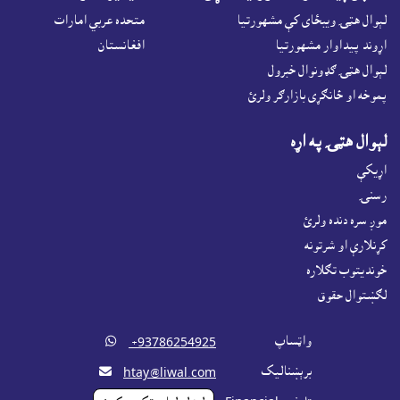
لېوال هټۍ ويبځاى کې مشهورتيا
متحده عربي امارات
اړوند پيداوار مشهورتيا
افغانستان
لېوال هټۍ ګډونوال خبرول
پموخه او ځانګړى بازارګر ولرئ
لېوال هټۍ په اړه
اړيکې
رسنۍ
موږ سره دنده ولرئ
کړنلارې او شرتونه
خونديتوب تګلاره
لګښتوال حقوق
واټساپ

‎ +93786254925
برېښناليک

htay@liwal.com