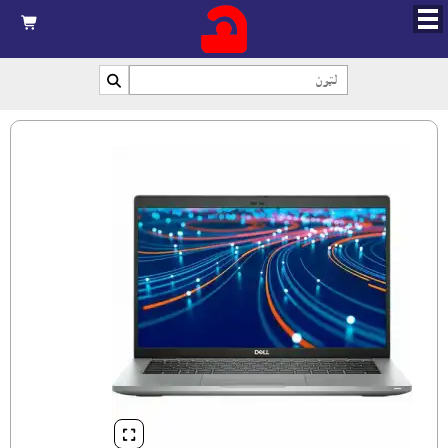


