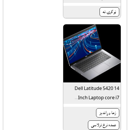
ټوکرۍ ته
Dell Latitude 5420 14
Inch Laptop core i7...
زما وړانديز
عمده نرخ ترلاسى