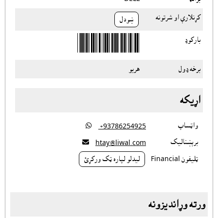
کړنلارې او شرتونه
ښودل
بارکوډ
برخه ډول
هريو
اړيکه
واټساپ

‎ +93786254925
برېښناليک

htay@liwal.com
ټليفون Financial
ليدلو لپاره ټک ورکړئ
ورته وړانديزونه