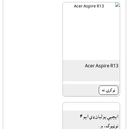
Acer Aspire R13
ټوکرۍ ته
ايچپي پوليان ډي ايم ٤
نوټبوک، م...