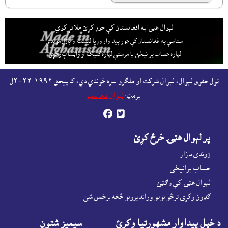
لېوال هټۍ په افغانستان کې جوړ کړئ ملاتړ کوي
ستاسې په افغانستان کې جوړ پيداوار وړيا ليست او بازارموندې
لپاره حساب پرانيځئ
يا مرستې لپاره کليک او واټساپ وکړئ.
ټول حقوق لېوال، لېوال شرکت او ملګرو سره خوندي دي، کاپيحق ١٩٩٢-٢٠٢٦ل
پرمټ:
لېوال محاسب


پر لېوال هټۍ خرڅ کړئ
ژوندى بازار
حساب پرانيځى
لېوال هټۍ کې وګټئ
ګډون وکړى ترڅو نويو وړانديزونو څخه برخمن شئ
د خپل پيداوار مشهورتيا وکړئ
سيميز شتون