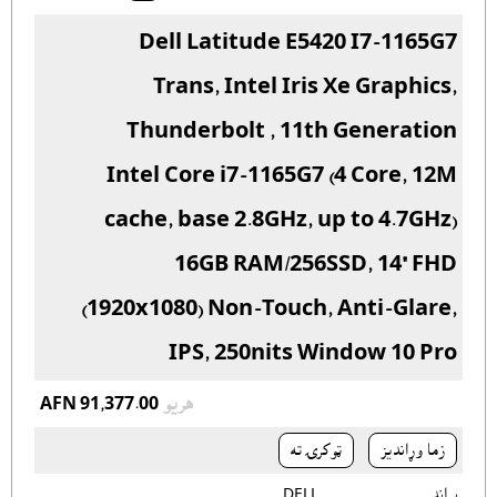
Dell Latitude E5420 I7-1165G7
Trans, Intel Iris Xe Graphics,
Thunderbolt , 11th Generation
Intel Core i7-1165G7 (4 Core, 12M
cache, base 2.8GHz, up to 4.7GHz)
16GB RAM/256SSD, 14" FHD
(1920x1080) Non-Touch, Anti-Glare,
IPS, 250nits Window 10 Pro
هريو
AFN 91,377.00
زما وړانديز
ټوکرۍ ته
برانډ
DELL