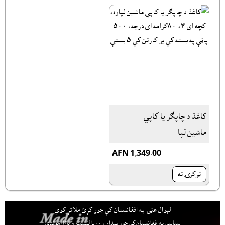
کاغذ د چاپګر يا کاپي
ماشين لپا...
AFN 1,349.00
ټوکرۍ ته
لېوال هټۍ په افغانستان کې جوړ کړئ ملاتړ کوي
ستاسې په افغانستان کې جوړ پيداوار وړيا ليست او بازارموندې