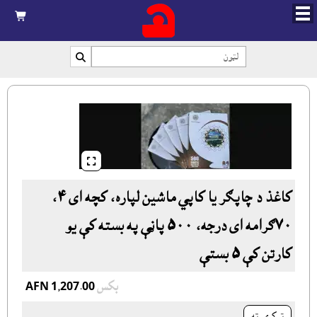



کاغذ د چاپګر يا کاپي ماشين لپاره، کچه اى ٤،
٧٠ګرامه اى درجه، ٥٠٠ پاڼې په بسته کې يو
کارتن کې ٥ بستې
بکس
AFN 1,207.00
ټوکرۍ ته