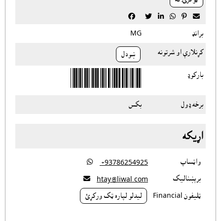






برانډ
MG
کړنلارې او شرتونه
ښودل
بارکوډ
برخه ډول
بکس
اړيکه
واټساپ

‎ +93786254925
برېښناليک

htay@liwal.com
ټليفون Financial
ليدلو لپاره ټک ورکړئ