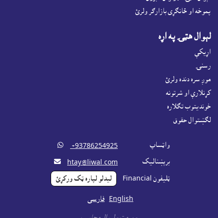
پموخه او ځانګړى بازارګر ولرئ
لېوال هټۍ په اړه
اړيکې
رسنۍ
موږ سره دنده ولرئ
کړنلارې او شرتونه
خونديتوب تګلاره
لګښتوال حقوق
واټساپ

‎ +93786254925
برېښناليک

htay@liwal.com
ټليفون Financial
ليدلو لپاره ټک ورکړئ
English
فارسی
- پرمټ -
لېوال محاسب