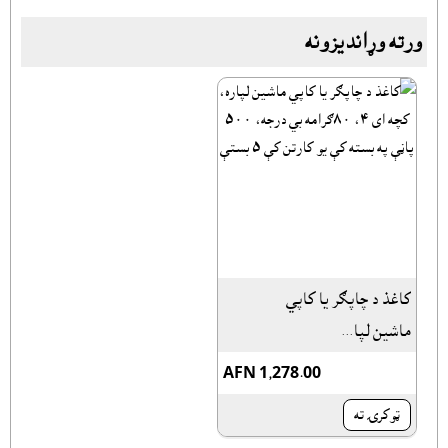
ورته وړانديزونه
کاغذ د چاپګر يا کاپي
ماشين لپا...
AFN 1,278.00
ټوکرۍ ته