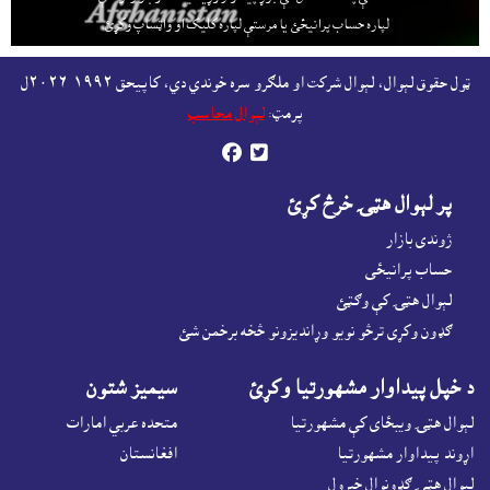
لپاره حساب پرانيځئ
يا مرستې لپاره کليک او واټساپ وکړئ.
ټول حقوق لېوال، لېوال شرکت او ملګرو سره خوندي دي، کاپيحق ١٩٩٢-٢٠٢٦ل
پرمټ:
لېوال محاسب


پر لېوال هټۍ خرڅ کړئ
ژوندى بازار
حساب پرانيځى
لېوال هټۍ کې وګټئ
ګډون وکړى ترڅو نويو وړانديزونو څخه برخمن شئ
د خپل پيداوار مشهورتيا وکړئ
سيميز شتون
لېوال هټۍ ويبځاى کې مشهورتيا
متحده عربي امارات
اړوند پيداوار مشهورتيا
افغانستان
لېوال هټۍ ګډونوال خبرول