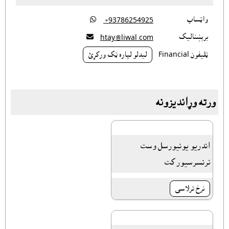
واټساپ

‎ +93786254925
برېښناليک

htay@liwal.com
ټليفون Financial
ليدلو لپاره ټک ورکړئ
ورته وړانديزونه
اندریو یونیورسل وست
ترنسرسیور کت
نرخ ترلاسى