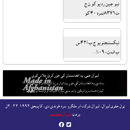
نیو جپن ردیو کو ن ج
ت۸۳۷۱نمره ۴۰ کو
نیکستجنویو ج ب ا۴۶س
پ ف(ن)-۰۹(ا...
لېوال هټۍ په افغانستان کې جوړ کړئ ملاتړ کوي
ستاسې په افغانستان کې جوړ پيداوار وړيا ليست او بازارموندې
لپاره حساب پرانيځئ
يا مرستې لپاره کليک او واټساپ وکړئ.
ټول حقوق لېوال، لېوال شرکت او ملګرو سره خوندي دي، کاپيحق ١٩٩٢-٢٠٢٦ل
پرمټ:
لېوال محاسب

