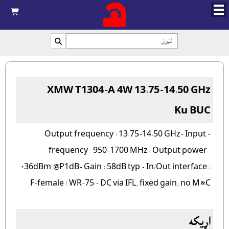



XMW T1304-A 4W 13.75-14.50 GHz
Ku BUC
- Output frequency : 13.75-14.50 GHz- Input
frequency : 950-1700 MHz- Output power :
+36dBm @P1dB- Gain : 58dB typ - In/Out interface :
F-female / WR-75 - DC via IFL, fixed gain, no M&C
اړيکه