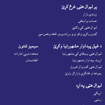
پر لېوال هټۍ خرڅ کړئ
ژوندى بازار
حساب پرانيځى
لېوال هټۍ کې وګټئ
ګډون وکړى ترڅو نويو وړانديزونو څخه برخمن شئ
د خپل پيداوار مشهورتيا وکړئ
سيميز شتون
لېوال هټۍ ويبځاى کې مشهورتيا
متحده عربي امارات
اړوند پيداوار مشهورتيا
افغانستان
لېوال هټۍ ګډونوال خبرول
پموخه او ځانګړى بازارګر ولرئ
لېوال هټۍ په اړه
اړيکې
رسنۍ