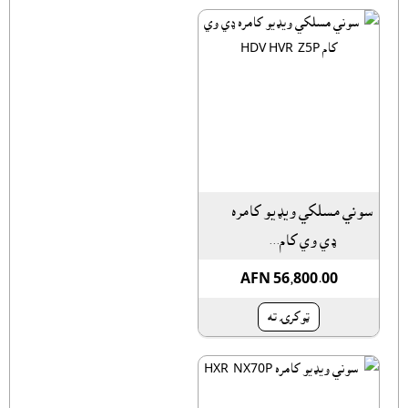
سوني مسلکي ويډيو کامره
ډي وي کام...
AFN 56,800.00
ټوکرۍ ته