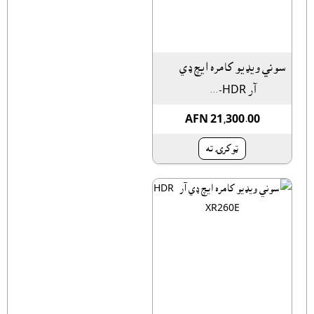
سوني ويډيو کامره ايچ ډي
آر HDR-...
AFN 21,300.00
ټوکرۍ ته