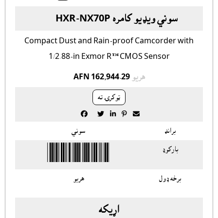
سوني ويډيو کامره HXR-NX70P
Compact Dust and Rain-proof Camcorder with
1/2.88-in Exmor R™ CMOS Sensor
هريو
AFN 162,944.29
ټوکرۍ ته





برانډ
سوني
بارکوډ
برخه ډول
هريو
اړيکه