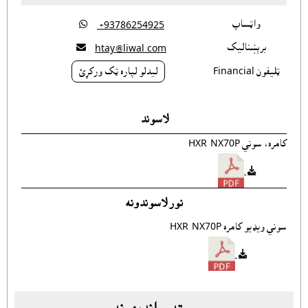
واټساپ

‎ +93786254925
برېښناليک

htay@liwal.com
ټليفون Financial
ليدلو لپاره ټک ورکړئ
لاسوند
کامره، سوني HXR-NX70P
نور لاسوندونه
سوني ويډيو کامره HXR-NX70P