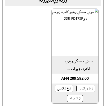
ورته وړانديزونه
سوني مسلکي ويډيو
کامره، ډيوکام ...
AFN 209,592.00
زما وړانديز
نرخ ترلاسى
ټوکرۍ ته