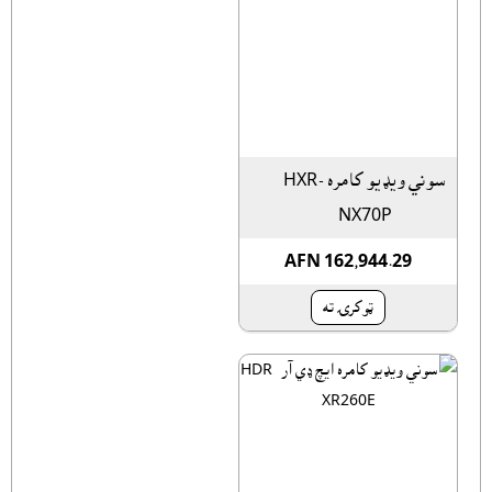
سوني ويډيو کامره HXR-
NX70P
AFN 162,944.29
ټوکرۍ ته