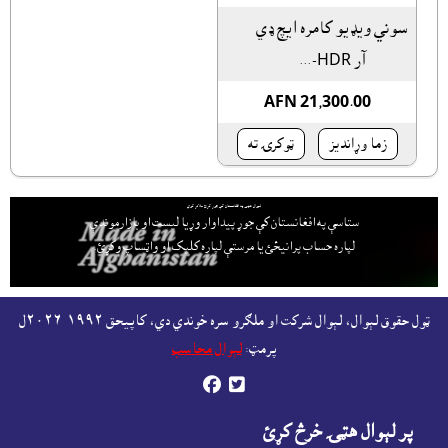
سوني ويډيو کامره ايچ ډي
آر HDR-...
AFN 21,300.00
زما وړانديز
ټوکرۍ ته
لېوال هټۍ په افغانستان کې جوړ کړئ ملاتړ کوي
ستاسې په افغانستان کې جوړ پيداوار وړيا ليست او بازارموندې
لپاره حساب پرانيځئ
يا مرستې لپاره کليک او واټساپ وکړئ.
ټول حقوق لېوال، لېوال شرکت او ملګرو سره خوندي دي، کاپيحق ١٩٩٢-٢٠٢٦ل
پرمټ:
لېوال محاسب


پر لېوال هټۍ خرڅ کړئ