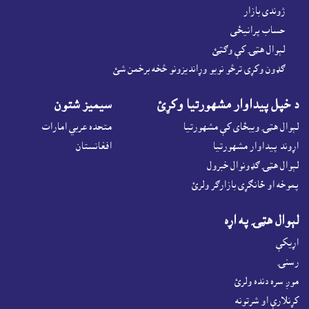
ژوندى بازار
حساب پرانيځى
لېوال هټۍ کې وګټئ
ګډون وکړى ترڅو نويو وړانديزونو څخه برخمن شئ
د خپل پيداوار مشهورتيا وکړئ
سيميز شتون
لېوال هټۍ ويبځاى کې مشهورتيا
متحده عربي امارات
اړوند پيداوار مشهورتيا
افغانستان
لېوال هټۍ ګډونوال خبرول
پموخه او ځانګړى بازارګر ولرئ
لېوال هټۍ په اړه
اړيکې
رسنۍ
موږ سره دنده ولرئ
کړنلارې او شرتونه