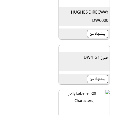
HUGHES DiRECWAY
DW6000
پیشنهاد من
حیوز DW4-G1
پیشنهاد من