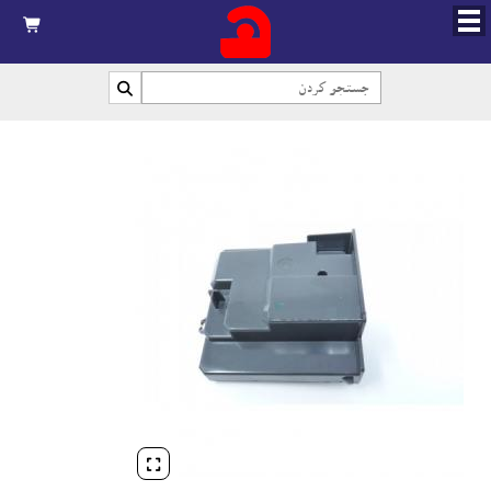


