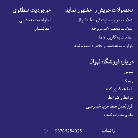
محصولات خويش را مشهور نمايد
موجوديت منطقوى
اعلانات در ويبسايت فروشگاه لېوال
امارات متحده عربی
اعلانات محصولات مربوطه
افغانستان
اعلانات به کاربردان ما
بازار ياب هدفمند و خاص داشته باشيد
در باره فروشگاه لېوال
تماس
رسانه
با ما همکاری کنید
شرايط و ضوابط
طرزالعمل حفظ حریم خصوصی
حقوق مصرف کننده
واټساپ

‎ +93786254925