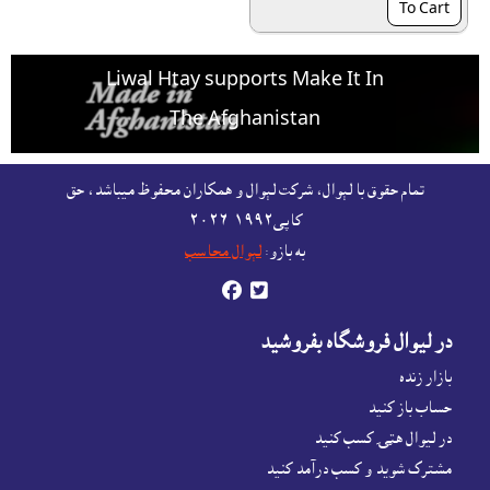
To Cart
Liwal Htay supports Make It In
The Afghanistan
For free listing & marketing of your Made In
تمام حقوق با لېوال، شرکت لېوال و همکاران محفوظ ميباشد، حق
Afghanistan products,
کاپى١٩٩٢-۲۰۲٦
Open account or click to Whatsapp for help.
به بازو:
لېوال محاسب


در ليوال فروشگاه بفروشيد
بازار زنده
حساب باز کنيد
در لیوال هټۍ کسب کنید
مشترک شوید و کسب درآمد کنید