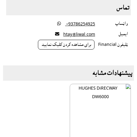
تماس
واټساپ

‎ +93786254925
ايميل

htay@liwal.com
ټليفون Financial
براى مشاهده کردن کليک نماييد
پیشنهادات مشابه