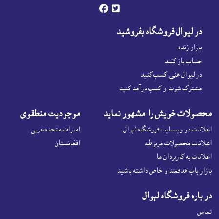


در ليوال فروشگاه بفروشيد
بازار زنده
حساب باز کنيد
در لیوال هټۍ کسب کنید
مشترک شوید و کسب درآمد کنید
محصولات خويش را مشهور نمايد
موجوديت منطقوى
اعلانات در ويبسايت فروشگاه لېوال
امارات متحده عربی
اعلانات محصولات مربوطه
افغانستان
اعلانات به کاربردان ما
بازار ياب هدفمند و خاص داشته باشيد
در باره فروشگاه لېوال
تماس