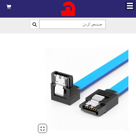


