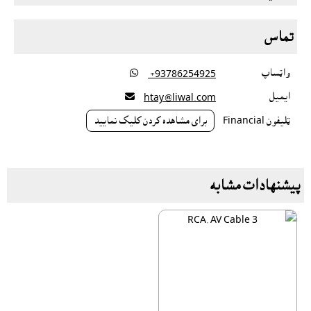
تماس
واټساپ

‎ +93786254925
ايميل

htay@liwal.com
ټليفون Financial
براى مشاهده کردن کليک نماييد
پیشنهادات مشابه