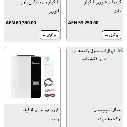
ګروواټ هنورټر ٦ کيلو
٦ کيلو واټه ماکس پاور
واټ
انورټر
AFN 60,350.00
AFN 53,250.00
ټوکرۍ ته
ټوکرۍ ته
لېوال انپينيسول
ګروواټ انورټر ٥ کيلو
ارګجه(هاىبرد) ...
واټ