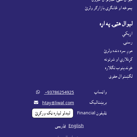
پموخه او ځانګړى بازارګر ولرئ
لېوال هټۍ په اړه
اړيکې
رسنۍ
موږ سره دنده ولرئ
کړنلارې او شرتونه
خونديتوب تګلاره
لګښتوال حقوق
واټساپ

‎ +93786254925
برېښناليک

htay@liwal.com
ټليفون Financial
ليدلو لپاره ټک ورکړئ
English
فارسی