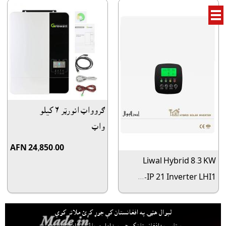
ګروواټ انورټر ٦ کيلو
واټ
AFN 24,850.00
Liwal Hybrid 8.3 KW
IP 21 Inverter LHI1-...
لېوال هټۍ په افغانستان کې جوړ کړئ ملاتړ کوي
ستاسې په افغانستان کې جوړ پيداوار وړيا ليست او بازارموندې