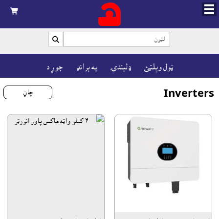


ټول وپلټئ
ډلبندۍ
په برانډ
جوړ د
Inverters
چاڼ