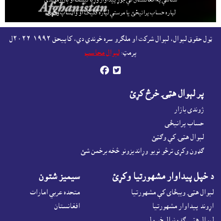
لپاره حساب پرانيځئ
يا مرستې لپاره کليک او واټساپ وکړئ.
ټول حقوق لېوال، لېوال شرکت او ملګرو سره خوندي دي، کاپيحق ١٩٩٢-٢٠٢٦ل
پرمټ:
لېوال محاسب


پر لېوال هټۍ خرڅ کړئ
ژوندى بازار
حساب پرانيځى
لېوال هټۍ کې وګټئ
ګډون وکړى ترڅو نويو وړانديزونو څخه برخمن شئ
د خپل پيداوار مشهورتيا وکړئ
سيميز شتون
لېوال هټۍ ويبځاى کې مشهورتيا
متحده عربي امارات
اړوند پيداوار مشهورتيا
افغانستان
لېوال هټۍ ګډونوال خبرول