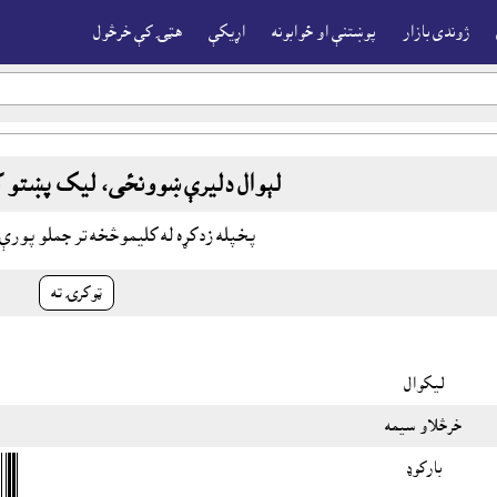
ژوندى بازار
پوښتنې او ځوابونه
اړيکې
هټۍ کې خرڅول
لېوال دليرې ښوونځى، ليک پښتو کت
پخپله زدکړه له کليموڅخه تر جملو پور
ټوکرۍ ته
ليکوال
خرڅلاو سيمه
بارکوډ