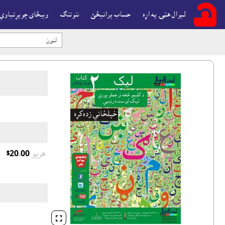
لېوال هټۍ په اړه
حساب پرانيځئ
ننوتنګ
ويبځاى چوپړتياوې
هريو
$20.00
