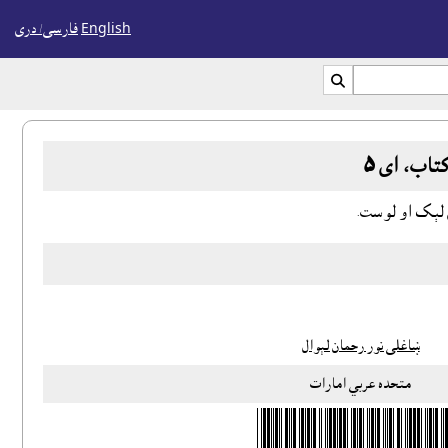
English
فارسی/ درى

اب، اى ٥
ې لېک او لوست.
ښاغلى نور رحمان لېوال
متحده عربي امارات