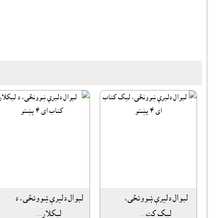
لېوال دليرې ښوونځى،
لېوال دليرې ښوونځى، د
ليک کت...
ليکلار...