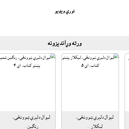
نورې ويډيو
ورته وړانديزونه
لېوال دليرې ښوونځى،
لېوال دليرې ښوونځى،
ليکلار ...
رنګين...