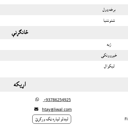
برخه ډول
شتونتيا
ځانګړنې
ژبه
خپروونکى
ليکوال
اړيکه

‎ +93786254925

htay@liwal.com
ليدلو لپاره ټک ورکړئ