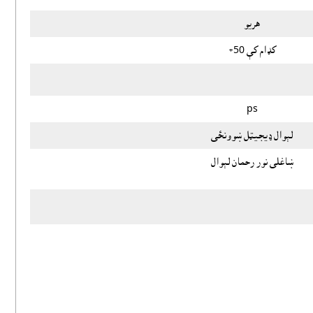
هريو
کډام کې 50+
ps
لېوال ډيجيټل ښوونځى
ښاغلى نور رحمان لېوال