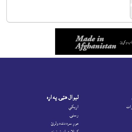
اپ وکړئ.
لېوال هټۍ په اړه
رات
اړيکې
رسنۍ
موږ سره دنده ولرئ
کړنلارې او شرتونه