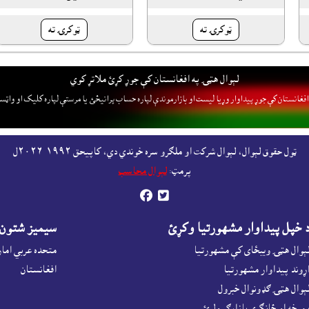
ټوکرۍ ته
ټوکرۍ ته
لېوال هټۍ په افغانستان کې جوړ کړئ ملاتړ کوي
فغانستان کې جوړ پيداوار وړيا ليست او بازارموندې لپاره حساب پرانيځئ
يا مرستې لپاره کليک او واټس
ټول حقوق لېوال، لېوال شرکت او ملګرو سره خوندي دي، کاپيحق ١٩٩٢-٢٠٢٦ل
پرمټ:
لېوال محاسب


 خپل پيداوار مشهورتيا وکړئ
سيميز شتون
ېوال هټۍ ويبځاى کې مشهورتيا
متحده عربي اما
ړوند پيداوار مشهورتيا
افغانستان
ېوال هټۍ ګډونوال خبرول
موخه او ځانګړى بازارګر ولرئ