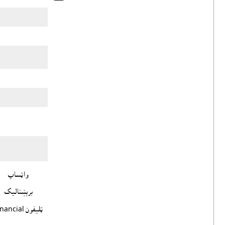
واټساپ
برېښناليک
ټليفون Financial