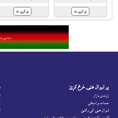
ټوکرۍ ته
ټوکرۍ ته
ستاسې په ا
پر لېوال هټۍ خرڅ کړئ
د
ژوندى بازار
ل
حساب پرانيځى
ا
لېوال هټۍ کې وګټئ
ل
ګډون وکړى ترڅو نويو وړانديزونو څخه برخمن شئ
پ