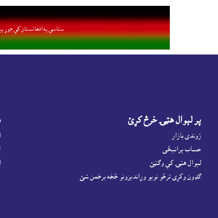
ستاسې په افغانستان کې جوړ پي
پر لېوال هټۍ خرڅ کړئ
د
ژوندى بازار
ل
حساب پرانيځى
ا
لېوال هټۍ کې وګټئ
ل
ګډون وکړى ترڅو نويو وړانديزونو څخه برخمن شئ
پ