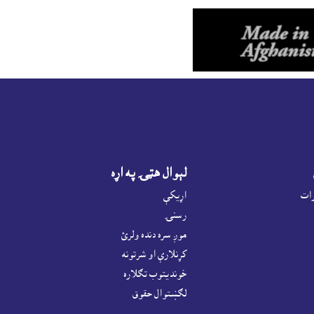
لېوال هټۍ په اړه
رات
اړيکې
رسنۍ
موږ سره دنده ولرئ
کړنلارې او شرتونه
خونديتوب تګلاره
لګښتوال حقوق