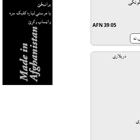
لونکی
پرانيځئ
يا مرستې لپاره کليک سره
واټساپ وکړئ.
AFN 39.05
 ته
ى