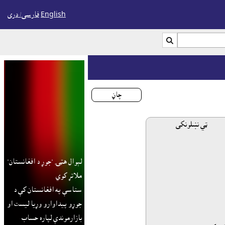
English
فارسی/ درى

چاڼ
لېوال هټۍ "جوړ د افغانستان"
ملاتړ کوي
ستاسې په افغانستان کې د
جوړو پيداوارو وړيا ليست او
بازارموندې لپاره حساب