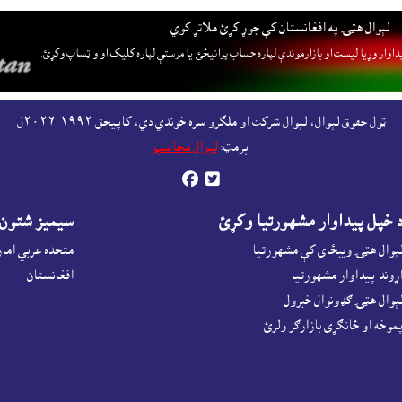
لېوال هټۍ په افغانستان کې جوړ کړئ ملاتړ کوي
داوار وړيا ليست او بازارموندې لپاره حساب پرانيځئ
يا مرستې لپاره کليک او واټساپ وکړئ.
ټول حقوق لېوال، لېوال شرکت او ملګرو سره خوندي دي، کاپيحق ١٩٩٢-٢٠٢٦ل
پرمټ:
لېوال محاسب


 خپل پيداوار مشهورتيا وکړئ
سيميز شتون
ېوال هټۍ ويبځاى کې مشهورتيا
متحده عربي اما
ړوند پيداوار مشهورتيا
افغانستان
ېوال هټۍ ګډونوال خبرول
موخه او ځانګړى بازارګر ولرئ