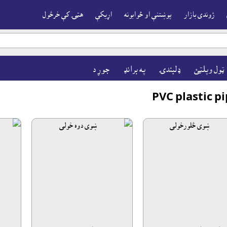
ژوندى بازار
پوښتنې او ځوابونه
اړيکې
هټۍ کې خرڅول
ټول وپلټئ
ډلبندۍ
په برانډ
جوړ د
PVC plastic p