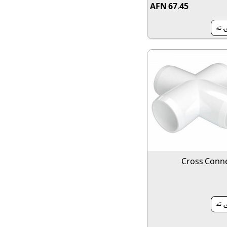
AFN 67.45
 ته
Cross Conn
 ته