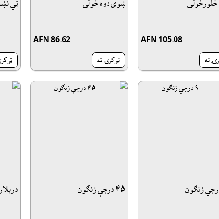
څلورخولى
ښوى دوه خولى
ټي نښ
AFN 86.62
AFN 105.08
رۍ ته
ټوکرۍ ته
ټوکرۍ
٤٥ درجې زنګون
درېلار