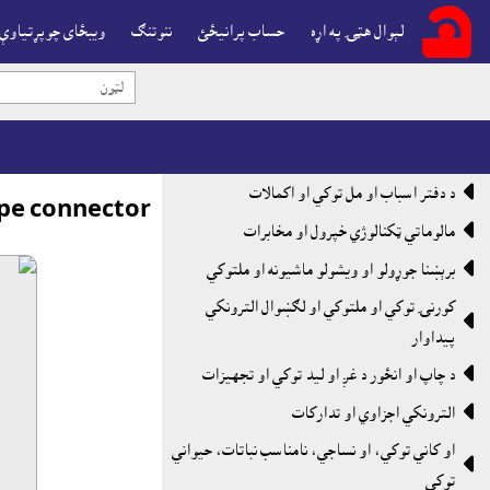
لېوال هټۍ په اړه
حساب پرانيځئ
ننوتنګ
ويبځاى چوپړتياوې

د دفتر اسباب او مل توکي او اکمالات
ipe connector

مالوماتي ټکنالوژي خپرول او مخابرات

برېښنا جوړولو او ويشولو ماشيونه او ملتوکي
کورنۍ توکي او ملتوکي او لګښوال الترونکي

پيداوار

د چاپ او انځور د غږ او ليد توکي او تجهيزات

الترونکي اجزاوي او تدارکات
او کاني توکي، او نساجي، نامناسب نباتات، حيواني

توکي