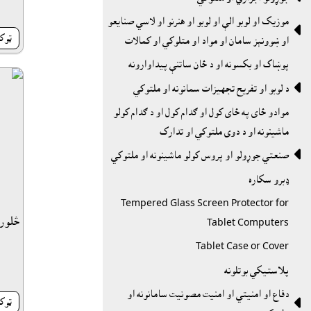
موزيک او لوبو الې او لوبو او هنرنو او لاسي صنايعو

ټوک
او ښوونېز سامان او مواد او متلوکي او کمالات
پوښاک او بکسونه او د ځان ساتنې پيداوارونه

د لوبو او تفريح تجهيزات سمانونه او ملتوكي
موادو ځاى په ځاى کول او ګدام کول او د ګدام کولو
ماشينونه او د دوى ملتوکي او تدارک

صنعتي جوړولو او پروس کولو ماشينونه او ملتوکي
ډبرو سکاره
Tempered Glass Screen Protector for
څلور
Tablet Computers
Tablet Case or Cover
پلاستيکي بوتلونه
دفاع او امنيتي او امنيت مصونيت سامانونه او

ټوک