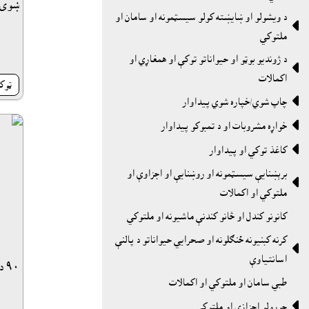
ښوى 
د ويشولو او ښايښته کولو سيسټمونه او سامان او

ملتوکي
د ژونديو بوټو او حيواناتو توکې او همغاړي او

اكمالات
ټوک

چاپ شوي/خپاره شوي پيداوار

خواړه مشروبات او د تمبوکو پيداوار

کاغذ توکي او پيداوار
برېښنايې سيسټمونه او روښنايې او اجزاوې او

ملتوکي او اکمالات
کانونو کندل او څانو کندنې ماشيونه او ملتوکي
کرنه کبنيونه ځنګلونه او صحرايي حيواناتو د پالنې

اسانتياوې
۹۰ درجي زنګون
طبي سامان او ملتوکي او اکمالات

جوړولو اجزازي او ملتوکي