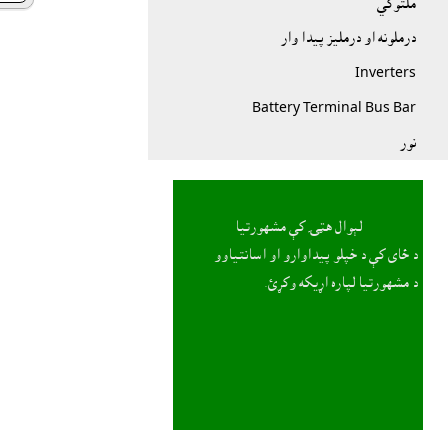
ملتوکي
درملونه او درمليز پيدا وار
Inverters
Battery Terminal Bus Bar
نور
لېوال هټۍ کې مشهورتيا
د ځاى کې د خپلو پيداوارو او اسانتياوو
د مشهورتيا لپاره اړيکه وکړئ.