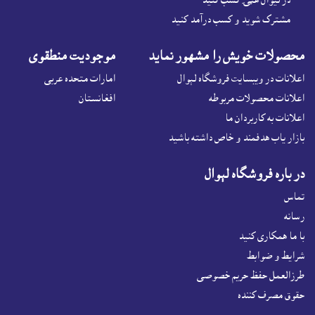
در لیوال هټۍ کسب کنید
مشترک شوید و کسب درآمد کنید
محصولات خويش را مشهور نمايد
موجوديت منطقوى
اعلانات در ويبسايت فروشگاه لېوال
امارات متحده عربی
اعلانات محصولات مربوطه
افغانستان
اعلانات به کاربردان ما
بازار ياب هدفمند و خاص داشته باشيد
در باره فروشگاه لېوال
تماس
رسانه
با ما همکاری کنید
شرايط و ضوابط
طرزالعمل حفظ حریم خصوصی
حقوق مصرف کننده