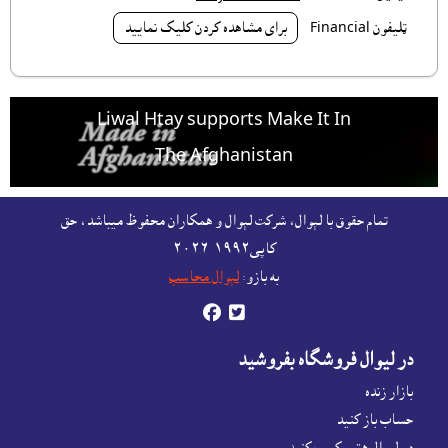
ټليفون Financial
براى مشاهده کردن کليک نماييد
Liwal Htay supports Make It In
The Afghanistan
For free listing & marketing of your Made In
تمام حقوق با لېوال، شرکت لېوال و همکاران محفوظ ميباشد، حق
Afghanistan products,
کاپى١٩٩٢-۲۰۲٦
Open account or click to Whatsapp for help.
به بازو:
لېوال محاسب


در ليوال فروشگاه بفروشيد
بازار زنده
حساب باز کنيد