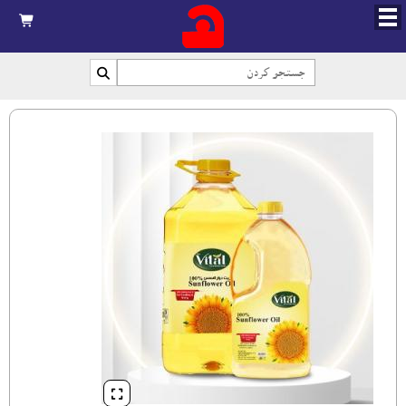


