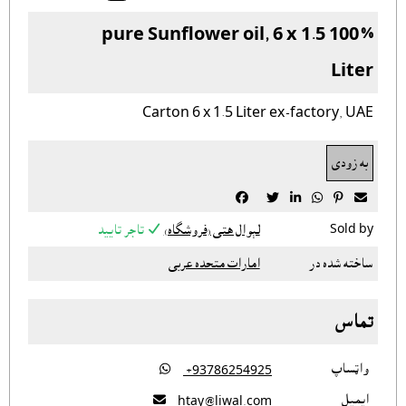
100% pure Sunflower oil, 6 x 1.5
Liter
Carton 6 x 1.5 Liter ex-factory, UAE
به زودی







Sold by
لېوال هتى (فروشگاه)
تاجر تایید
ساخته شده در
امارات متحده عربی
تماس
واټساپ

‎ +93786254925
ايميل

htay@liwal.com