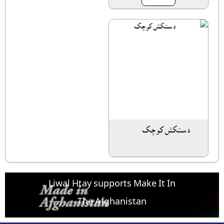
دستکش کوچک
Liwal Htay supports Make It In
The Afghanistan
For free listing & marketing of your Made In