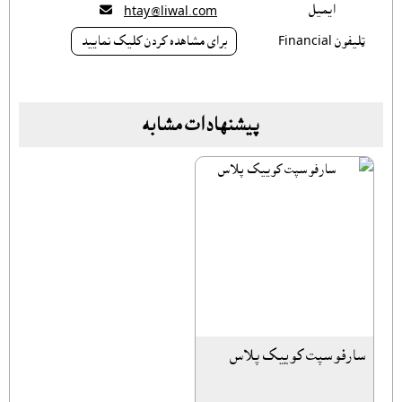
ايميل

htay@liwal.com
ټليفون Financial
براى مشاهده کردن کليک نماييد
پیشنهادات مشابه
سارفوسپت کوييک پلاس