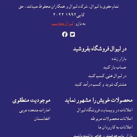
تمام حقوق با لېوال، شرکت لېوال و همکاران محفوظ ميباشد، حق
Afghanistan products,
کاپى١٩٩٢-۲۰۲٦
Open account or click to Whatsapp for help.
به بازو:
لېوال محاسب


در ليوال فروشگاه بفروشيد
بازار زنده
حساب باز کنيد
در لیوال هټۍ کسب کنید
مشترک شوید و کسب درآمد کنید
محصولات خويش را مشهور نمايد
موجوديت منطقوى
اعلانات در ويبسايت فروشگاه لېوال
امارات متحده عربی
اعلانات محصولات مربوطه
افغانستان
اعلانات به کاربردان ما
بازار ياب هدفمند و خاص داشته باشيد