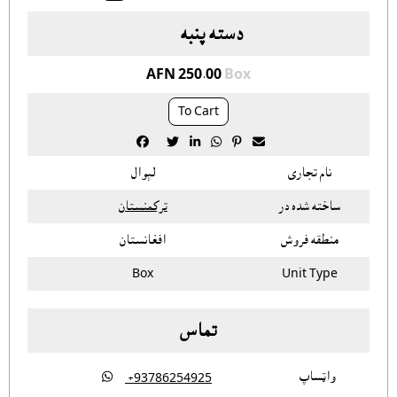
دسته پنبه
AFN 250.00
Box
To Cart






نام تجاری
لېوال
ساخته شده در
ترکمنستان
منطقه فروش
افغانستان
Box
Unit Type
تماس
واټساپ

‎ +93786254925