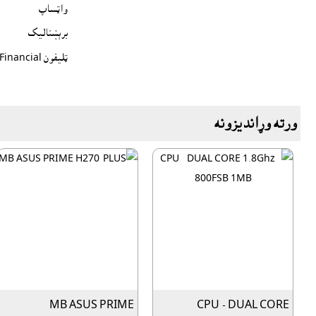
واټساپ
برېښناليک
ټليفون Financial
ورته وړانديزونه
MB ASUS PRIME
CPU - DUAL CORE