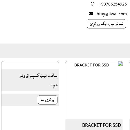

‎ +93786254925

htay@liwal.com
ليدلو لپاره ټک ورکړئ
سافت نېټ کمپيوټرونو
عم...
ټوکرۍ ته
BRACKET FOR SSD