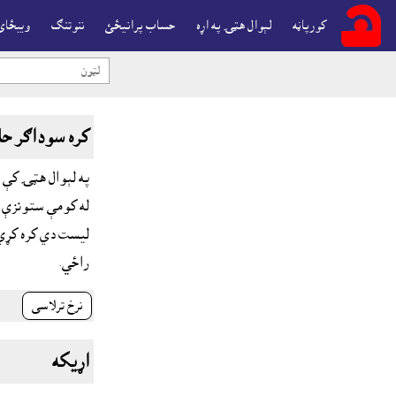
کورپاڼه
لېوال هټۍ په اړه
حساب پرانيځئ
ننوتنګ
ويبځاى

کره سوداګر حا
ليست دي کره کړي.
راځي.
نرخ ترلاسى
اړيکه