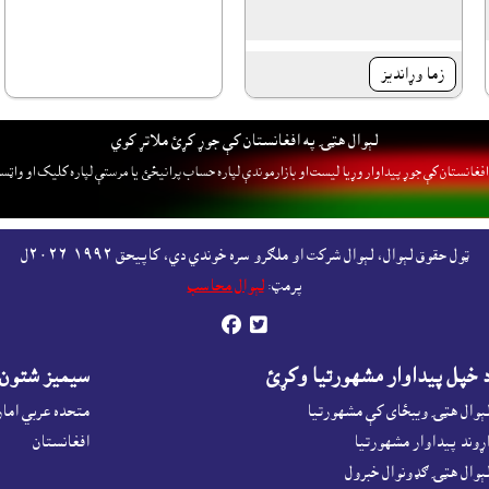
زما وړانديز
لېوال هټۍ په افغانستان کې جوړ کړئ ملاتړ کوي
فغانستان کې جوړ پيداوار وړيا ليست او بازارموندې لپاره حساب پرانيځئ
يا مرستې لپاره کليک او واټس
ټول حقوق لېوال، لېوال شرکت او ملګرو سره خوندي دي، کاپيحق ١٩٩٢-٢٠٢٦ل
پرمټ:
لېوال محاسب


 خپل پيداوار مشهورتيا وکړئ
سيميز شتون
ېوال هټۍ ويبځاى کې مشهورتيا
متحده عربي اما
ړوند پيداوار مشهورتيا
افغانستان
ېوال هټۍ ګډونوال خبرول