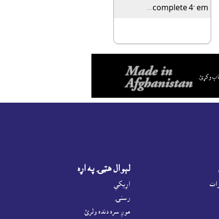
complete 4" em...
اپ وکړئ.
لېوال هټۍ په اړه
رات
اړيکې
رسنۍ
موږ سره دنده ولرئ