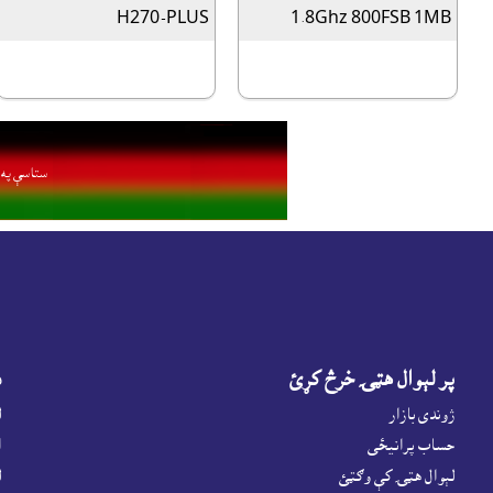
H270-PLUS
1.8Ghz 800FSB 1MB
ستاسې په ا
پر لېوال هټۍ خرڅ کړئ
د
ژوندى بازار
ل
حساب پرانيځى
ا
لېوال هټۍ کې وګټئ
ل