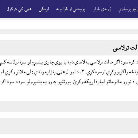
 چوپړتياوې
ژوندى بازار
پوښتنې او ځوابونه
اړيکې
هټۍ کې خرڅول
لت ترلاسى
له کومې ستونزې پنځه راکړېورکړې ترسره کړي. ٢- د لېوال هټۍ با
 د نورو مالوماتو لپاره اړيکه وکړئ. پورتنيو چارو په بشپړولو سره د سوداګر