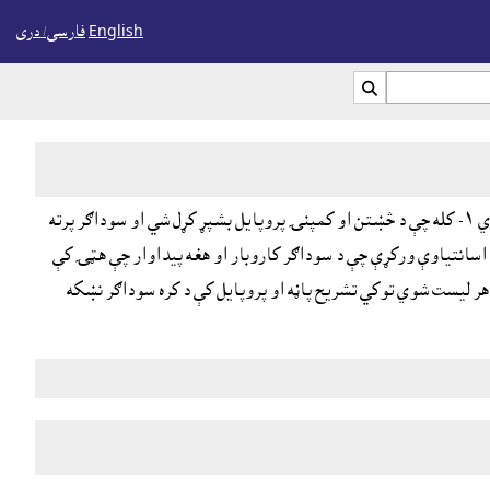
English
فارسی/ درى

په لېوال هټۍ کې د کره سوداګر حالت ترلاسي په لاندې دوه يا يوې چارې بشپړولو سره ترلاسه کېږي ١- کله چې د څښتن او کمپنۍ پروپايل بشپړ کړل شي او سوداګر پرته
زارموندې ډلې ملاتړ وکړي او اسانتياوې ورکړې چې د سوداګر کاروبار او هغه پيداوار چې هټۍ کې
 هر ليست شوي توکي تشريح پاڼه او پروپايل کې د کره سوداګر نښکه