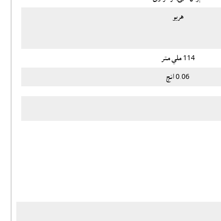
هريو
114 ملي متر
0.06 انچ