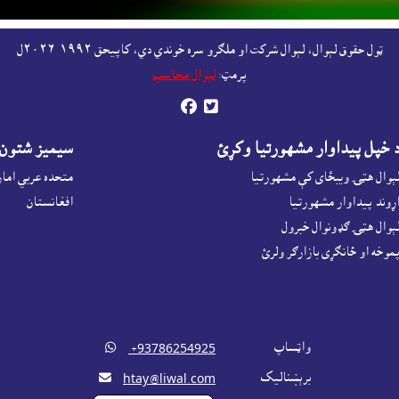
ټول حقوق لېوال، لېوال شرکت او ملګرو سره خوندي دي، کاپيحق ١٩٩٢-٢٠٢٦ل
پرمټ:
لېوال محاسب


 خپل پيداوار مشهورتيا وکړئ
سيميز شتون
ېوال هټۍ ويبځاى کې مشهورتيا
متحده عربي اما
ړوند پيداوار مشهورتيا
افغانستان
ېوال هټۍ ګډونوال خبرول
موخه او ځانګړى بازارګر ولرئ
واټساپ

‎ +93786254925
برېښناليک

htay@liwal.com