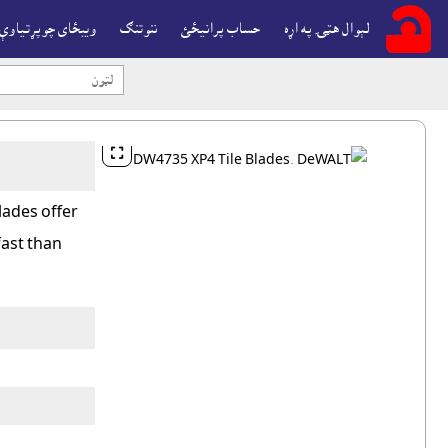
لېوال هټۍ په اړه
حساب پرانيځئ
ننوتنګ
ويبځاى چوپړتياوې

lades offer
fast than