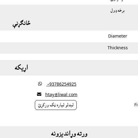
برخه ډول
ځانګړنې
Diameter
Thickness
اړيکه

‎ +93786254925

htay@liwal.com
ليدلو لپاره ټک ورکړئ
ورته وړانديزونه