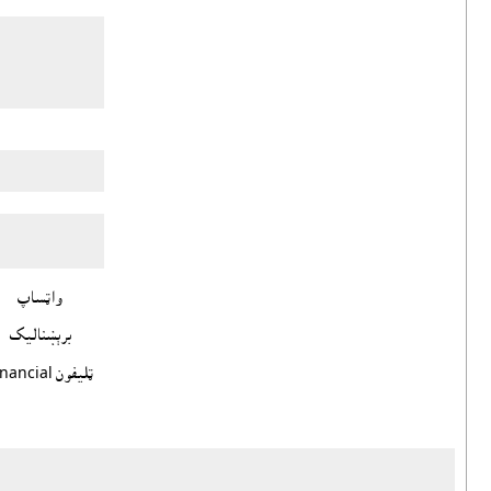
واټساپ
برېښناليک
ټليفون Financial