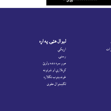
لېوال هټۍ په اړه
رات
اړيکې
رسنۍ
موږ سره دنده ولرئ
کړنلارې او شرتونه
خونديتوب تګلاره
لګښتوال حقوق