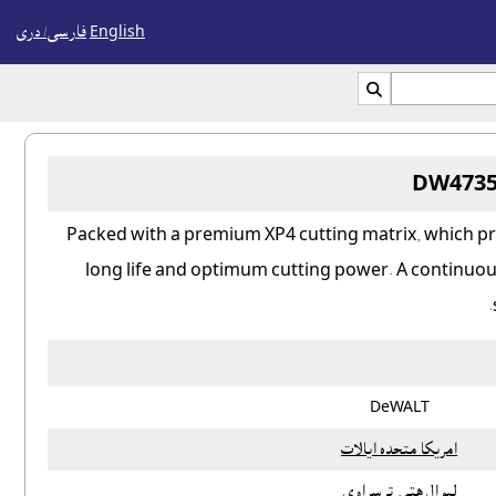
English
فارسی/ درى

DW4735 
Packed with a premium XP4 cutting matrix, which pro
long life and optimum cutting power. A continuous r
DeWALT
امريکا متحده ايالات
لېوال هټۍ ترسراوى