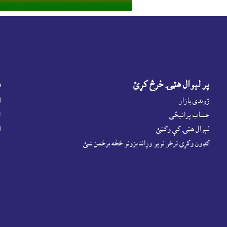
پر لېوال هټۍ خرڅ کړئ
د
ژوندى بازار
ل
حساب پرانيځى
ا
لېوال هټۍ کې وګټئ
ل
ګډون وکړى ترڅو نويو وړانديزونو څخه برخمن شئ
پ