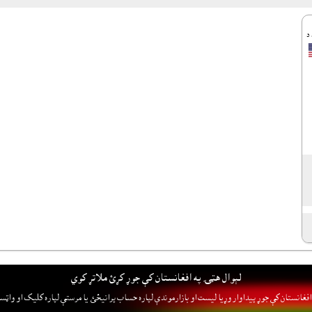
 د
لېوال هټۍ په افغانستان کې جوړ کړئ ملاتړ کوي
فغانستان کې جوړ پيداوار وړيا ليست او بازارموندې لپاره حساب پرانيځئ
يا مرستې لپاره کليک او واټس