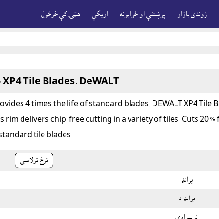
ژوندى بازار
پوښتنې او ځوابونه
اړيکې
هټۍ کې خرڅول
XP4 Tile Blades. DeWALT
vides 4 times the life of standard blades, DEWALT XP4 Tile B
im delivers chip-free cutting in a variety of tiles. Cuts 20% 
standard tile blades.
نرخ ترلاسى
برانډ
برانډ د
ترسراوى