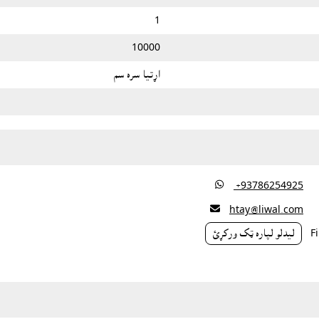
1
10000
اړتيا سره سم

‎ +93786254925

htay@liwal.com
ليدلو لپاره ټک ورکړئ