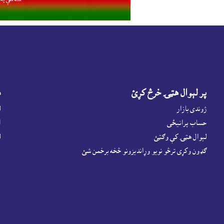
پر لېوال هټۍ خرڅ کړئ
د
ژوندى بازار
ل
حساب پرانيځى
ا
لېوال هټۍ کې وګټئ
ل
ګډون وکړى ترڅو نويو وړانديزونو څخه برخمن شئ
پ