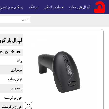
لېوال هټۍ په اړه
حساب پرانيځئ
ننوتنګ
ويبځاى چوپړتياوې
لېوال بار کوډ




برانډ
ترسراوى
توکي حالت
برخه ډول
خورالږ غوښتنه

خوراډېر غوښتنه