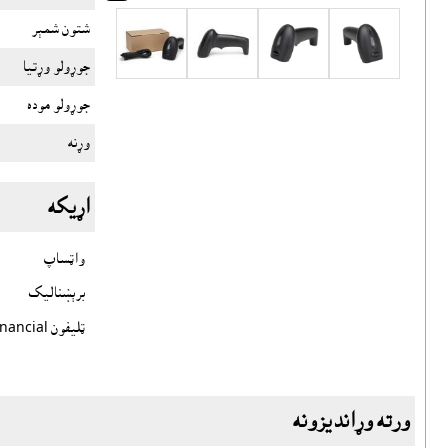
شتون شمېر
جوړولو وړتيا
جوړولو موده
وړنه
اړيکه
واټساپ
برېښناليک
ټليفون Financial
ورته وړانديزونه