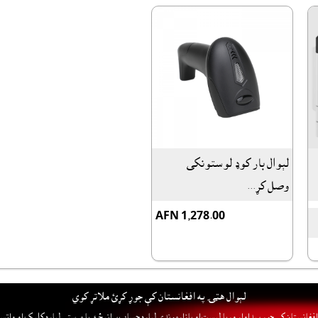
لېوال بار کوډ لوستونکى
وصل کړ...
AFN 1,278.00
لېوال هټۍ په افغانستان کې جوړ کړئ ملاتړ کوي
فغانستان کې جوړ پيداوار وړيا ليست او بازارموندې لپاره حساب پرانيځئ
يا مرستې لپاره کليک او واټس