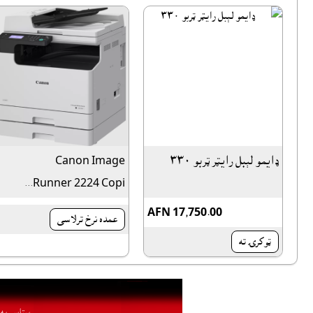
ډايمو لېبل رايټر ټربو ٣٣٠
Canon Image
Runner 2224 Copi...
AFN 17,750.00
عمده نرخ ترلاسى
ټوکرۍ ته
ستاسې په ا