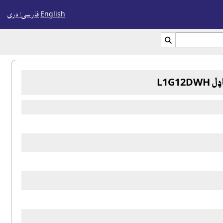
English
فارسی/ درى

L1G