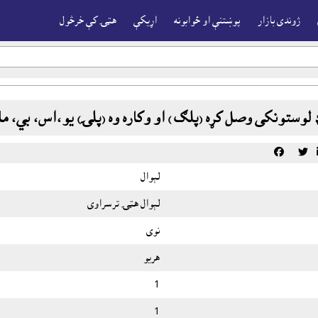
ژوندى بازار
پوښتنې او ځوابونه
اړيکې
هټۍ کې خرڅول
 لوستونکى وصل کړه (پلګ ) او وکاره وه (پلۍ) يو،اس، بي، ماډل 12DWH


لېوال
لېوال هټۍ ترسراوى
نوى
هريو
1
1