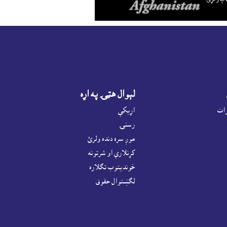
لېوال هټۍ په اړه
رات
اړيکې
رسنۍ
موږ سره دنده ولرئ
کړنلارې او شرتونه
خونديتوب تګلاره
لګښتوال حقوق