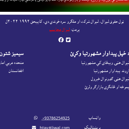
ټول حقوق لېوال، لېوال شرکت او ملګرو سره خوندي دي، کاپيحق ١٩٩٢-٢٠٢٦ل
پرمټ:
لېوال محاسب


 خپل پيداوار مشهورتيا وکړئ
سيميز شتون
ېوال هټۍ ويبځاى کې مشهورتيا
متحده عربي اما
ړوند پيداوار مشهورتيا
افغانستان
ېوال هټۍ ګډونوال خبرول
موخه او ځانګړى بازارګر ولرئ
واټساپ

‎ +93786254925
برېښناليک

htay@liwal.com