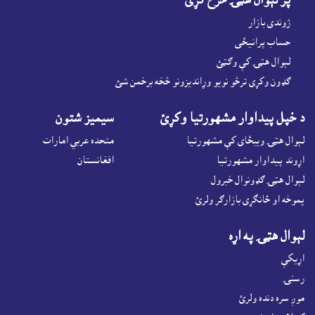
پر لېوال هټۍ خرڅ کړئ
ژوندى بازار
حساب پرانيځى
لېوال هټۍ کې وګټئ
ګډون وکړى ترڅو نويو وړانديزونو څخه برخمن شئ
د خپل پيداوار مشهورتيا وکړئ
سيميز شتون
لېوال هټۍ ويبځاى کې مشهورتيا
متحده عربي امارات
اړوند پيداوار مشهورتيا
افغانستان
لېوال هټۍ ګډونوال خبرول
پموخه او ځانګړى بازارګر ولرئ
لېوال هټۍ په اړه
اړيکې
رسنۍ
موږ سره دنده ولرئ