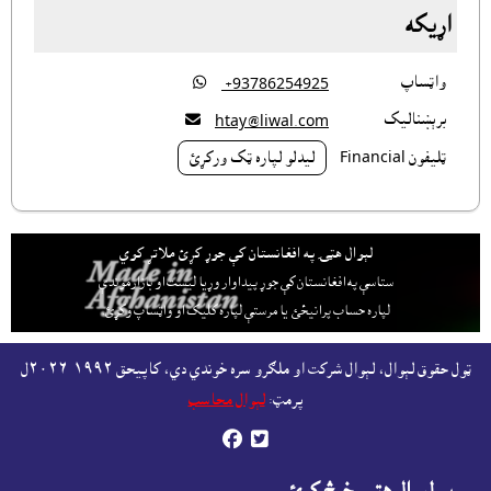
اړيکه
واټساپ

‎ +93786254925
برېښناليک

htay@liwal.com
ټليفون Financial
ليدلو لپاره ټک ورکړئ
لېوال هټۍ په افغانستان کې جوړ کړئ ملاتړ کوي
ستاسې په افغانستان کې جوړ پيداوار وړيا ليست او بازارموندې
لپاره حساب پرانيځئ
يا مرستې لپاره کليک او واټساپ وکړئ.
ټول حقوق لېوال، لېوال شرکت او ملګرو سره خوندي دي، کاپيحق ١٩٩٢-٢٠٢٦ل
پرمټ:
لېوال محاسب

