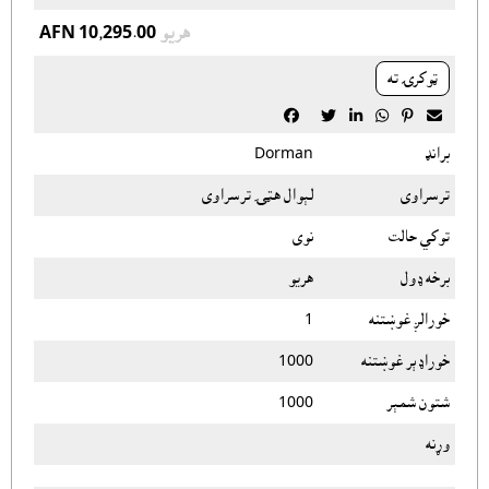
هريو
AFN 10,295.00
ټوکرۍ ته






برانډ
Dorman
ترسراوى
لېوال هټۍ ترسراوى
توکي حالت
نوى
برخه ډول
هريو
خورالږ غوښتنه
1
خوراډېر غوښتنه
1000
شتون شمېر
1000
وړنه