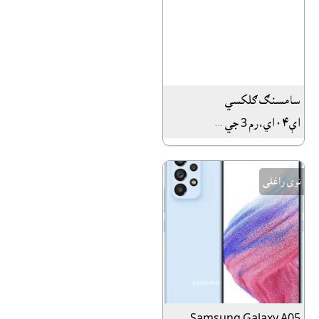
سامسنګ ګلکسي
اې٠٤اي،رم 3 جي ...
نوى راغلى
Samsung Galaxy A05