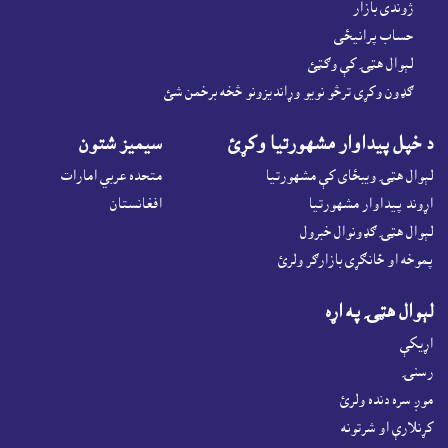
ژوندى بازار
حساب پرانيځى
لېوال هټۍ کې وګټئ
ګډون وکړى ترڅو نويو وړانديزونو څخه برخمن شئ
د خپل پيداوار مشهورتيا وکړئ
سيميز شتون
لېوال هټۍ ويبځاى کې مشهورتيا
متحده عربي امارات
اړوند پيداوار مشهورتيا
افغانستان
لېوال هټۍ ګډونوال خبرول
پموخه او ځانګړى بازارګر ولرئ
لېوال هټۍ په اړه
اړيکې
رسنۍ
موږ سره دنده ولرئ
کړنلارې او شرتونه