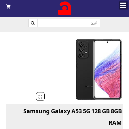



Samsung Galaxy A53 5G 128 GB 8GB
RAM