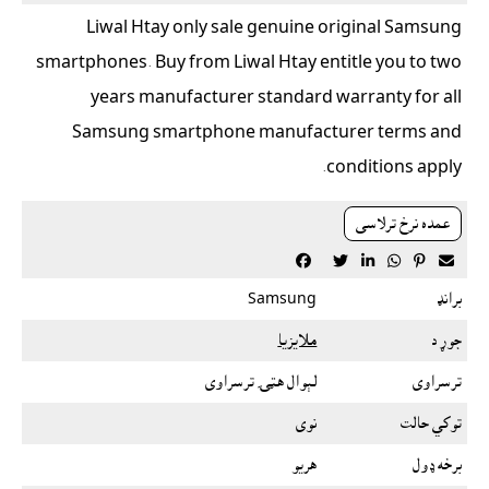
Liwal Htay only sale genuine original Samsung
smartphones. Buy from Liwal Htay entitle you to two
years manufacturer standard warranty for all
Samsung smartphone manufacturer terms and
conditions apply.
عمده نرخ ترلاسى






برانډ
Samsung
جوړ د
ملايزيا
ترسراوى
لېوال هټۍ ترسراوى
توکي حالت
نوى
برخه ډول
هريو