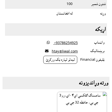
شتون شمېر
100
وړنه
له افغانستان
اړيکه
واټساپ

‎ +93786254925
برېښناليک

htay@liwal.com
ټليفون Financial
ليدلو لپاره ټک ورکړئ
ورته وړانديزونه