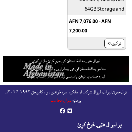
64GB Storage and...
AFN 7,076.00 - AFN
7,200.00
ټوکرۍ ته
لېوال هټۍ په افغانستان کې جوړ کړئ ملاتړ کوي
ستاسې په افغانستان کې جوړ پيداوار وړيا ليست او بازارموندې
لپاره حساب پرانيځئ
يا مرستې لپاره کليک او واټساپ وکړئ.
ټول حقوق لېوال، لېوال شرکت او ملګرو سره خوندي دي، کاپيحق ١٩٩٢-٢٠٢٦ل
پرمټ:
لېوال محاسب


پر لېوال هټۍ خرڅ کړئ