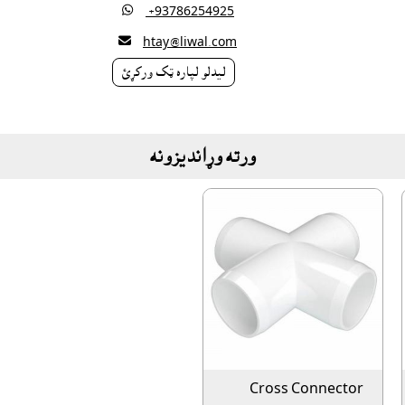

‎ +93786254925

htay@liwal.com
ليدلو لپاره ټک ورکړئ
ورته وړانديزونه
Cross Connector