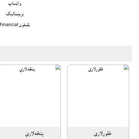
واټساپ
برېښناليک
ټليفون Financial
څلورلارى
پنځه لارې