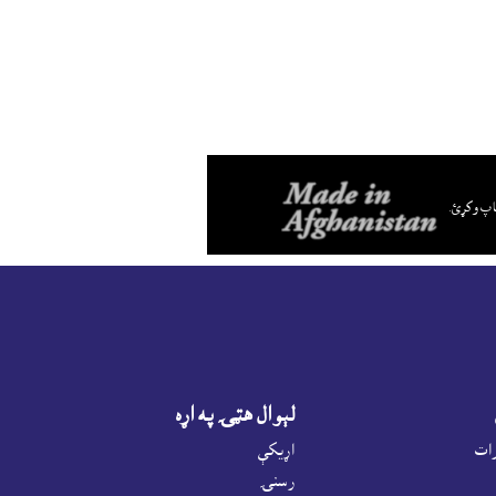
اپ وکړئ.
لېوال هټۍ په اړه
رات
اړيکې
رسنۍ