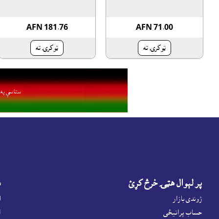
AFN 181.76
AFN 71.00
ټوکرۍ ته
ټوکرۍ ته
ستاسې په ا
پر لېوال هټۍ خرڅ کړئ
د
ژوندى بازار
ل
حساب پرانيځى
ا