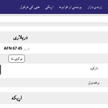
ژوندى بازار
پوښتنې او ځوابونه
اړيکې
هټۍ کې خرڅول
درېلارى
هريو
AFN 67.45
ټوکرۍ ته
بارکوډ
برخه ډول
اړيکه