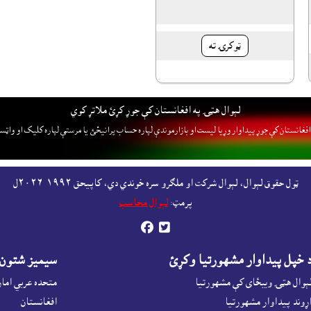
ټوکرۍ ته
لېوال هټۍ په افغانستان کې جوړ کړئ ملاتړ کوي
فغانستان کې جوړ پيداوار وړيا ليست او بازارموندې لپاره حساب پرانيځئ
يا مرستې لپاره کليک او واټس
ټول حقوق لېوال، لېوال شرکت او ملګرو سره خوندي دي، کاپيحق ١٩٩٢-٢٠٢٦ل
پرمټ:
لېوال محاسب


 خپل پيداوار مشهورتيا وکړئ
سيميز شتون
ېوال هټۍ ويبځاى کې مشهورتيا
متحده عربي اما
ړوند پيداوار مشهورتيا
افغانستان