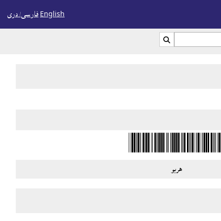
English
فارسی/ درى

هريو