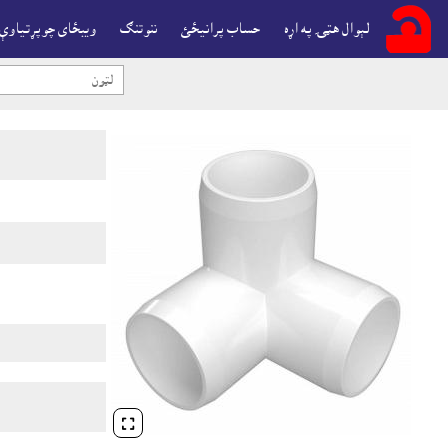
لېوال هټۍ په اړه
حساب پرانيځئ
ننوتنګ
ويبځاى چوپړتياوې
