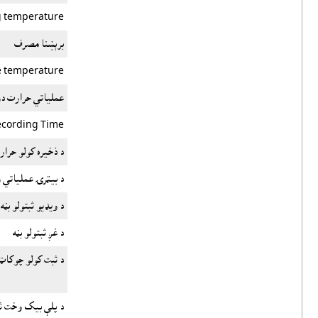
g temperature
برېښنا مصرف
e temperature
عملیاتي حرارت د
ecording Time
د ذخیره کولو حرار
د بیټرۍ عملیاتي
د ویډیو ثبتولو بڼه
د غږ ثبتولو بڼه
د ثبت کولو چوکاټ
د پلې بیک وخت ث