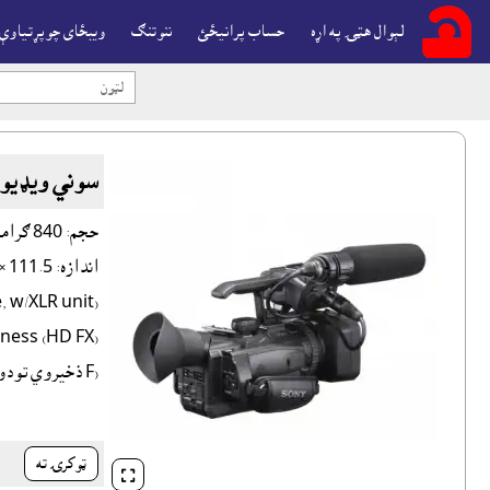
لېوال هټۍ په اړه
حساب پرانيځئ
ننوتنګ
ويبځاى چوپړتياوې
سوني ويډيو کامره 
F) ذخيروي تودوخه: -20 to +60 deg C (-4 to +140 deg F) دوامداره ثبت کولو وخت: 220 min (VF), 215 min (LCD)
ټوکرۍ ته
