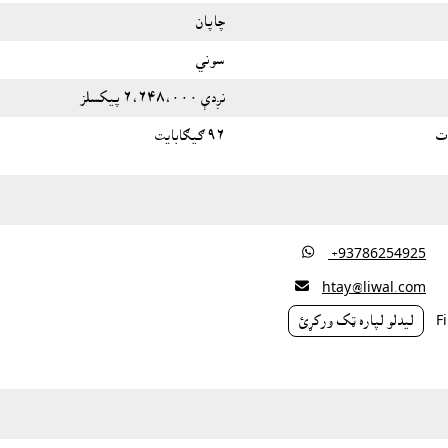
چاپان
سوني
نږدې ٦،٦٤٨،٠٠٠ پيکسلز
ت
٩٦ ګیګابایت

‎ +93786254925

htay@liwal.com
ليدلو لپاره ټک ورکړئ