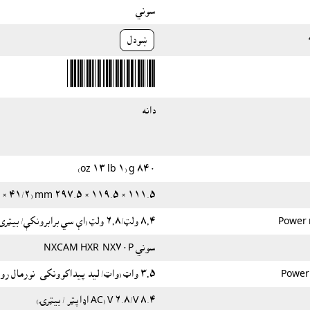
سوني
ښودل
دانه
٨٤٠ g (١ lb ١٣ oz)
١١١.٥ × ١١٩.٥ × ٢٩٧.٥ mm (٤١/٢ × ٤٣/٤ × ١١٣/٤ انچه) (w / Hood, w / د سترګو کپ)
Power 
٨٫٤ ولټ/٦٫٨ ولټ (اې سي برابرونکې/ بیټرۍ)
سوني NXCAM HXR-NX٧٠P
Power
٣٫٥ واټ (واټ/ ليد پيداکوونکى- نورمال روڼوالى (اېچ ډي اېف اېکس)
٨.٤ V/٦.٨ V (AC اډاپټر / بیټرۍ)