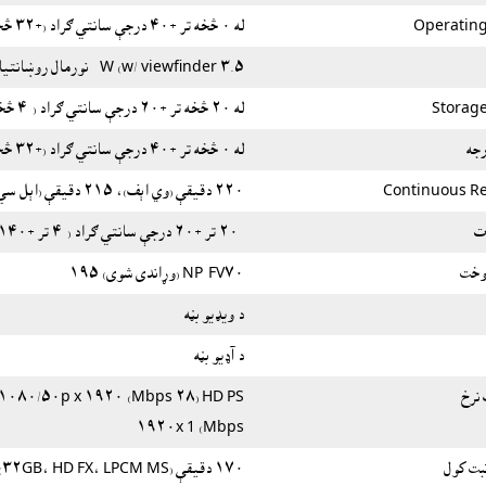
Operatin
له ٠ څخه تر +٤٠ درجې سانتي ګراد (+٣٢ څخه تر +١٠٤ درجې فارن)
٣.٥ W (w/ viewfinder - نورمال روښانتیا (HD FX)
Storag
له ٢٠ څخه تر +٦٠ درجې سانتي ګراد (-٤ څخه تر +١٤٠ درجې پارن)
رجه
له ٠ څخه تر +٤٠ درجې سانتي ګراد (+٣٢ څخه تر +١٠٤ درجې فارن)
Continuous R
٢٢٠ دقيقې (وي اېف)، ٢١٥ دقيقې (اېل سي ډي)
ت
-٢٠ تر +٦٠ درجې سانتي ګراد (-٤ تر +١٤٠ درجې فارنهایټه)
 وخت
NP-FV٧٠ (وړاندی شوی) ١٩٥
د ویډیو بڼه
د آډیو بڼه
 نرخ
Mbps) ١٩٢٠x 1
بت کول
١٧٠ دقیقې (MS ٣٢GB، HD FX، LPCM)