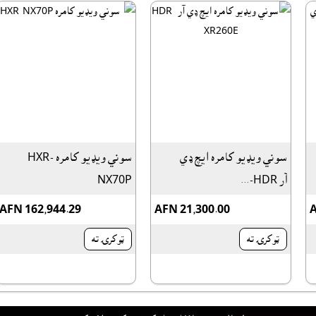
سوني ويډيو کامره ايچ ډي
سوني ويډيو کامره HXR-
آر HDR-...
NX70P
AFN 162,944.29
AFN 21,300.00
A
ټوکرۍ ته
ټوکرۍ ته