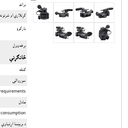
برانډ
کړنلارې او شرتونه
بارکوډ
برخه ډول
ځانګړنې
کتله
سوروالى
requirements
مادل
 consumption
د بریښنا اړتیاوې