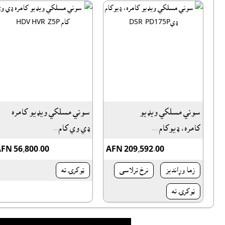
سوني مسلکي ويډيو
سوني مسلکي ويډيو کامره
کامره، ډيوکام ...
ډي وي کام...
FN 56,800.00
AFN 209,592.00
زما وړانديز
نرخ ترلاسى
ټوکرۍ ته
ټوکرۍ ته