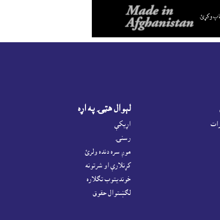
اپ وکړئ.
لېوال هټۍ په اړه
رات
اړيکې
رسنۍ
موږ سره دنده ولرئ
کړنلارې او شرتونه
خونديتوب تګلاره
لګښتوال حقوق