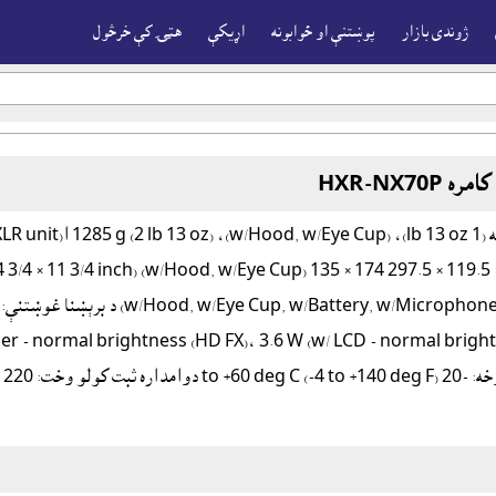
ژوندى بازار
پوښتنې او ځوابونه
اړيکې
هټۍ کې خرڅول
HXR-NX70P
حجم: 840 ګرامه (