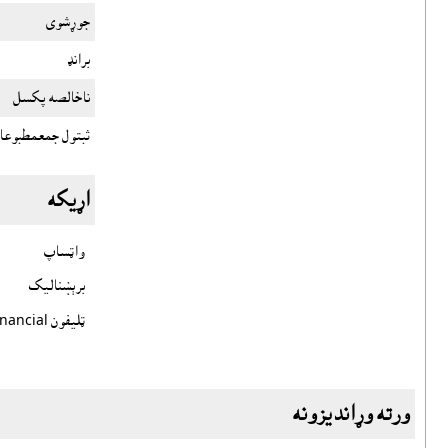
جوړشوى
برانډ
ناخالصه پکسل
ثبتول جمعمطبوعا
اړيکه
واټساپ
برېښناليک
ټليفون Financial
ورته وړانديزونه