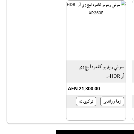
سوني ويډيو کامره ايچ ډي
آر HDR-...
AFN 21,300.00
زما وړانديز
ټوکرۍ ته