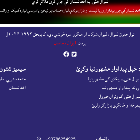
لېوال هټۍ په افغانستان کې جوړ کړئ ملاتړ کوي
فغانستان کې جوړ پيداوار وړيا ليست او بازارموندې لپاره حساب پرانيځئ
يا مرستې لپاره کليک او واټس
ټول حقوق لېوال، لېوال شرکت او ملګرو سره خوندي دي، کاپيحق ١٩٩٢-٢٠٢٦ل
پرمټ:
لېوال محاسب


 خپل پيداوار مشهورتيا وکړئ
سيميز شتون
ېوال هټۍ ويبځاى کې مشهورتيا
متحده عربي اما
ړوند پيداوار مشهورتيا
افغانستان
ېوال هټۍ ګډونوال خبرول
موخه او ځانګړى بازارګر ولرئ
واټساپ

‎ +93786254925