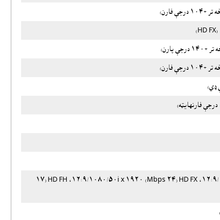
HD PS (٢٨ Mbps) ١٩٢٠ x ١٠٨٠/٥٠p/١٦:٩، HD FX (٢٤ Mbps) ١٩٢٠ x ١٠٨٠/٥٠i/١٦:٩، HD FH (١٧