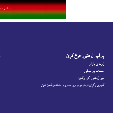
ستاسې په ا
پر لېوال هټۍ خرڅ کړئ
د
ژوندى بازار
ل
حساب پرانيځى
ا
لېوال هټۍ کې وګټئ
ل
ګډون وکړى ترڅو نويو وړانديزونو څخه برخمن شئ
پ