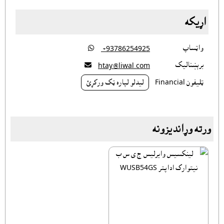
اړيکه
واټساپ

‎ +93786254925
برېښناليک

htay@liwal.com
ټليفون Financial
ليدلو لپاره ټک ورکړئ
ورته وړانديزونه