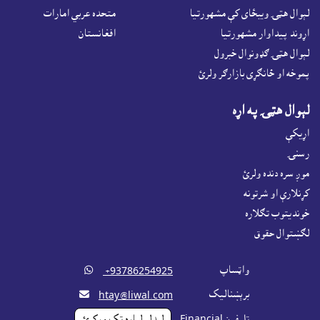
لېوال هټۍ ويبځاى کې مشهورتيا
متحده عربي امارات
اړوند پيداوار مشهورتيا
افغانستان
لېوال هټۍ ګډونوال خبرول
پموخه او ځانګړى بازارګر ولرئ
لېوال هټۍ په اړه
اړيکې
رسنۍ
موږ سره دنده ولرئ
کړنلارې او شرتونه
خونديتوب تګلاره
لګښتوال حقوق
واټساپ

‎ +93786254925
برېښناليک

htay@liwal.com
ټليفون Financial
ليدلو لپاره ټک ورکړئ