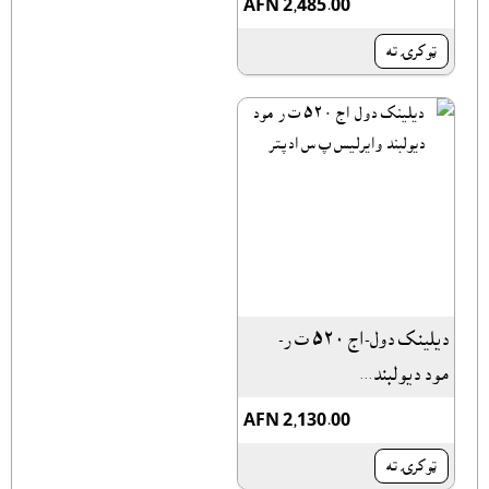
AFN 2,485.00
ټوکرۍ ته
دیلینک دول-اج ۵۲۰ ت ر-
مود دیولبند...
AFN 2,130.00
ټوکرۍ ته