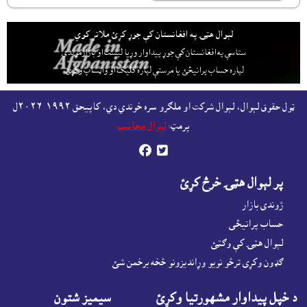
لېوال هټۍ په افغانستان کې جوړ کړئ ملاتړ کوي
ستاسې په افغانستان کې جوړ پيداوار وړيا ليست او بازارموندې
لپاره حساب پرانيځئ
يا مرستې لپاره کليک او واټساپ وکړئ.
ټول حقوق لېوال، لېوال شرکت او ملګرو سره خوندي دي، کاپيحق ١٩٩٢-٢٠٢٦ل
پرمټ:
لېوال محاسب


پر لېوال هټۍ خرڅ کړئ
ژوندى بازار
حساب پرانيځى
لېوال هټۍ کې وګټئ
ګډون وکړى ترڅو نويو وړانديزونو څخه برخمن شئ
د خپل پيداوار مشهورتيا وکړئ
سيميز شتون