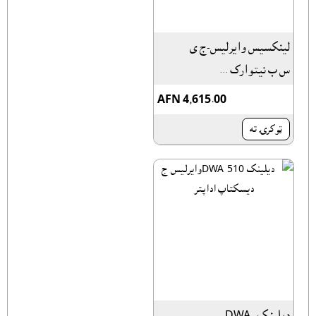
لینکسیس وایرلیس-ج ی
س ب نیتوارک ...
AFN 4,615.00
ټوکرۍ ته
دیلینک DWA-