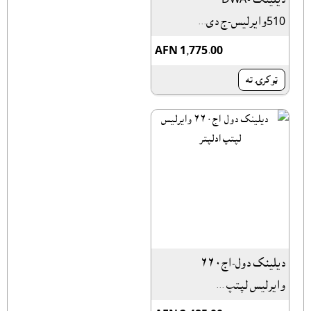
510وایرلیس-ج دی...
AFN 1,775.00
ټوکرۍ ته
دیلینک دول-اج۶۶۰
وایرلیس لپتپ ...