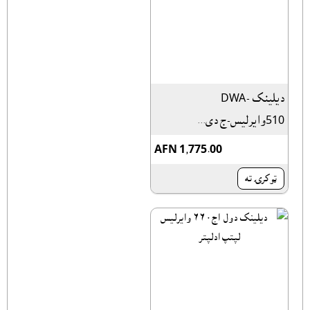
دیلینک DWA-
510وایرلیس-ج دی...
AFN 1,775.00
ټوکرۍ ته