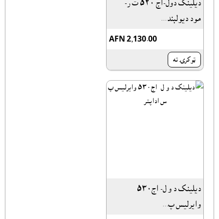
دیلینک دول-اج ۵۲۰ ت ر-
مود دیولبند...
AFN 2,130.00
ټوکرۍ ته
دیلینک د و ل- اج۵۳۰
وایرلیس پ...