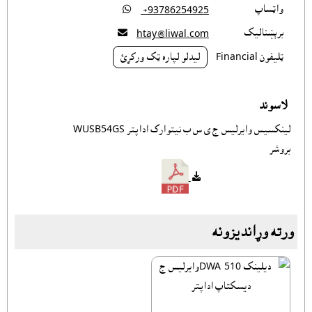
واټساپ

‎ +93786254925
برېښناليک

htay@liwal.com
ټليفون Financial
ليدلو لپاره ټک ورکړئ
لاسوند
لینکسیس وایرلیس-ج ی س ب نیتوارک اداپتر WUSB54GS
بروشر
ورته وړانديزونه