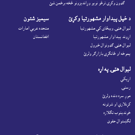
ګډون وکړى ترڅو نويو وړانديزونو څخه برخمن شئ
د خپل پيداوار مشهورتيا وکړئ
سيميز شتون
لېوال هټۍ ويبځاى کې مشهورتيا
متحده عربي امارات
اړوند پيداوار مشهورتيا
افغانستان
لېوال هټۍ ګډونوال خبرول
پموخه او ځانګړى بازارګر ولرئ
لېوال هټۍ په اړه
اړيکې
رسنۍ
موږ سره دنده ولرئ
کړنلارې او شرتونه
خونديتوب تګلاره
لګښتوال حقوق