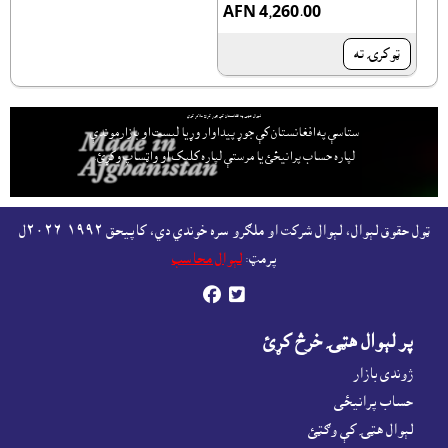
AFN 4,260.00
ټوکرۍ ته
لېوال هټۍ په افغانستان کې جوړ کړئ ملاتړ کوي
ستاسې په افغانستان کې جوړ پيداوار وړيا ليست او بازارموندې
لپاره حساب پرانيځئ
يا مرستې لپاره کليک او واټساپ وکړئ.
ټول حقوق لېوال، لېوال شرکت او ملګرو سره خوندي دي، کاپيحق ١٩٩٢-٢٠٢٦ل
پرمټ:
لېوال محاسب


پر لېوال هټۍ خرڅ کړئ
ژوندى بازار
حساب پرانيځى
لېوال هټۍ کې وګټئ