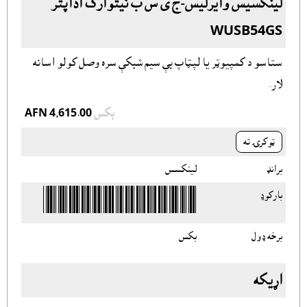
لینکسیس وایرلیس-ج ی س ب نیتوارک اداپتر
WUSB54GS
ستاسو د کمپيوټر یا لپټاپ بې سیم شبکې سره وصل کولو اسانه
لار.
بکس
AFN 4,615.00
ټوکرۍ ته
برانډ
لينکسس
بارکوډ
برخه ډول
بکس
اړيکه