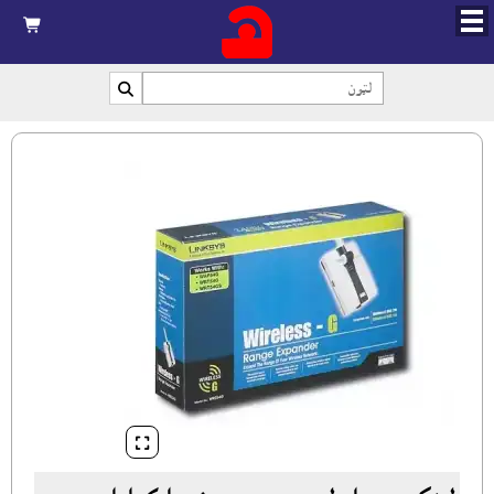


