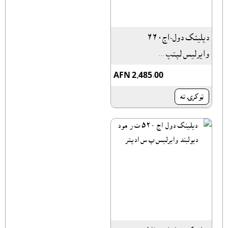
دیلینک دول-اج۶۶۰
وایرلیس لپتپ ...
AFN 2,485.00
ټوکرۍ ته