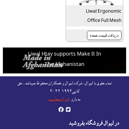
Liwal Ergonomic
Office Full Mesh ...
دريافت قيمت عمده
Liwal Htay supports Make It In
The Afghanistan
For free listing & marketing of your Made In
تمام حقوق با لېوال، شرکت لېوال و همکاران محفوظ ميباشد، حق
Afghanistan products,
کاپى١٩٩٢-۲۰۲٦
Open account or click to Whatsapp for help.
به بازو:
لېوال محاسب


در ليوال فروشگاه بفروشيد