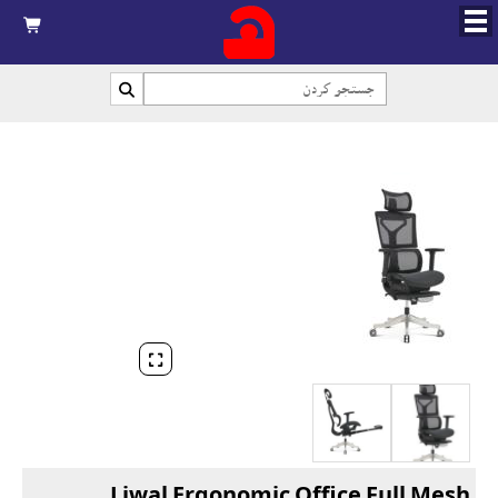



Liwal Ergonomic Office Full Mesh