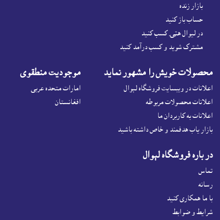
بازار زنده
حساب باز کنيد
در لیوال هټۍ کسب کنید
مشترک شوید و کسب درآمد کنید
محصولات خويش را مشهور نمايد
موجوديت منطقوى
اعلانات در ويبسايت فروشگاه لېوال
امارات متحده عربی
اعلانات محصولات مربوطه
افغانستان
اعلانات به کاربردان ما
بازار ياب هدفمند و خاص داشته باشيد
در باره فروشگاه لېوال
تماس
رسانه
با ما همکاری کنید
شرايط و ضوابط