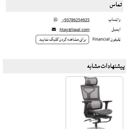
تماس
واټساپ

‎ +93786254925
ايميل

htay@liwal.com
ټليفون Financial
براى مشاهده کردن کليک نماييد
پیشنهادات مشابه