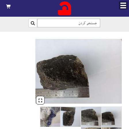


