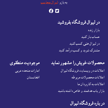
به بازو:
لېوال محاسب


در ليوال فروشگاه بفروشيد
بازار زنده
حساب باز کنيد
در لیوال هټۍ کسب کنید
مشترک شوید و کسب درآمد کنید
محصولات خويش را مشهور نمايد
موجوديت منطقوى
اعلانات در ويبسايت فروشگاه لېوال
امارات متحده عربی
اعلانات محصولات مربوطه
افغانستان
اعلانات به کاربردان ما
بازار ياب هدفمند و خاص داشته باشيد
در باره فروشگاه لېوال