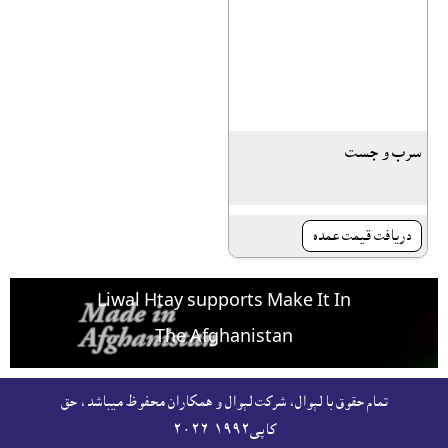
سرب و جست
دريافت قيمت عمده
Liwal Htay supports Make It In
The Afghanistan
For free listing & marketing of your Made In
تمام حقوق با لېوال، شرکت لېوال و همکاران محفوظ ميباشد، حق
Afghanistan products,
کاپى١٩٩٢-۲۰۲٦
Open account or click to Whatsapp for help.