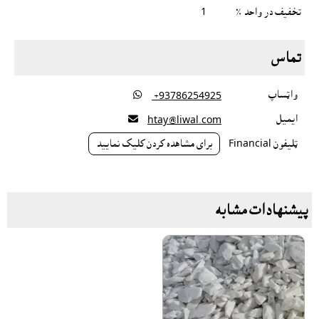
تخفیف در واحد ٪
1
تماس
واټساپ

‎ +93786254925
ايميل

htay@liwal.com
ټليفون Financial
براى مشاهده کردن کليک نماييد
پیشنهادات مشابه