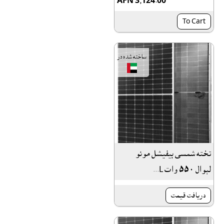
AFN 3,124.00
To Cart
ساخته شده در
تخته شمسى بيفيشل مونو
لېوال ٥٥٠ وات L...
دريافت قيمت