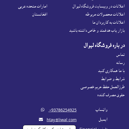
اعلانات در ويبسايت فروشگاه لېوال
امارات متحده عربی
اعلانات محصولات مربوطه
افغانستان
اعلانات به کاربردان ما
بازار ياب هدفمند و خاص داشته باشيد
در باره فروشگاه لېوال
تماس
رسانه
با ما همکاری کنید
شرايط و ضوابط
طرزالعمل حفظ حریم خصوصی
حقوق مصرف کننده
واټساپ

‎ +93786254925
ايميل

htay@liwal.com