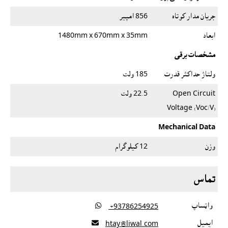
جريان مدار کوتاه
856 امپیر
ابعاد
1480mm x 670mm x 35mm
مشخصات برقى
ولتاژ حداکثر قدرت
185 ولت
Open Circuit
22.5 ولت
Voltage (Voc/V)
Mechanical Data
وزن
12 کيلوگرام
تماس
واټساپ

‎ +93786254925
ايميل

htay@liwal.com