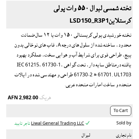
تخته شمسى لېوال ٥٥٠ وات پولى
کرستلاينLSD150_R3P1
تخته خورشیدی پولى کریستالی ١٥٠ وات با ١٢ سال ضمانت
محدود، ساخته شده از سلول های درجه A، قاب های توخالی بدون
پیچ، طراحی قوی برای شرایط آب و هوایی سخت، عملکرد بهبود
یافته درمناطق سایه دار، تحت گواهی IEC 61215، 61730-1،
61730-2 & 61701, UL1703 طراحی و مهندسی شده در ایالات
متحده و ساخت امارات متحده عربى.
هريک
AFN 2,982.00
To Cart

Sold by
Liwal General Trading LLC
تاجر تایید
نام تجاری
لېوال