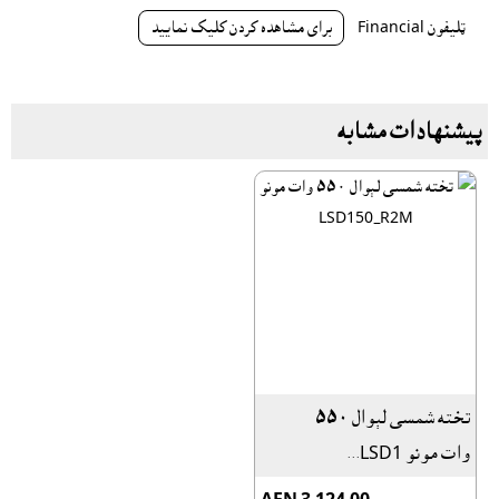
ټليفون Financial
براى مشاهده کردن کليک نماييد
پیشنهادات مشابه
تخته شمسى لېوال ٥٥٠
وات مونو LSD1...