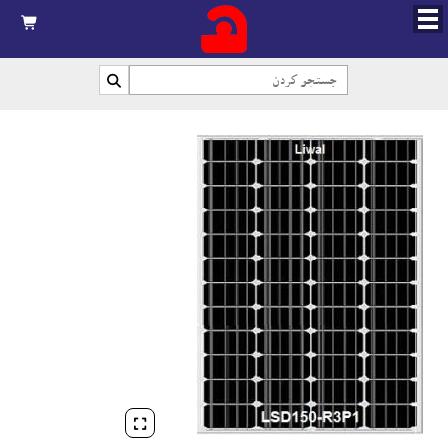


