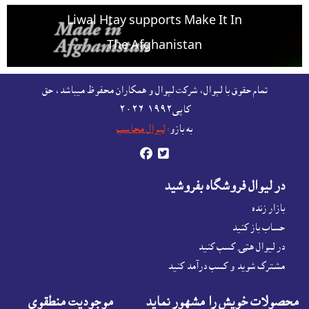
Liwal Htay supports Make It In
The Afghanistan
For free listing & marketing of your Made In
تمام حقوق با لېوال، شرکت لېوال و همکاران محفوظ ميباشد، حق
Afghanistan products,
کاپى١٩٩٢-۲۰۲٦
Open account or click to Whatsapp for help.
به بازو:
لېوال محاسب


در ليوال فروشگاه بفروشيد
بازار زنده
حساب باز کنيد
در لیوال هټۍ کسب کنید
مشترک شوید و کسب درآمد کنید
محصولات خويش را مشهور نمايد
موجوديت منطقوى