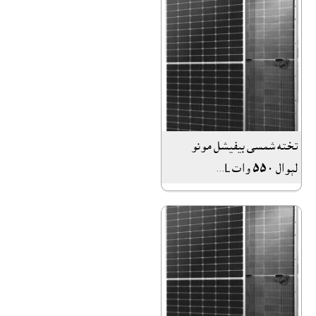
تخته شمسى بيفيشل مونو
لېوال ٥٥٠ وات L...