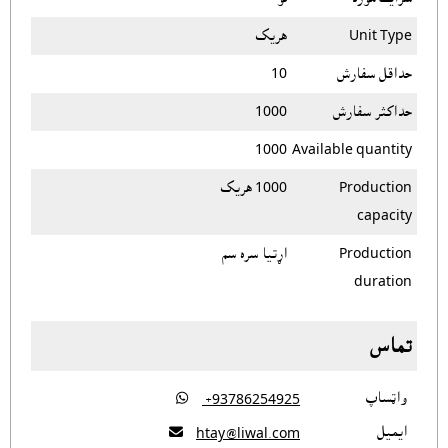
Unit Type
هريک
حداقل سفارش
10
حداکثر سفارش
1000
1000
Available quantity
Production
1000 هريک
capacity
Production
اړتيا سره سم
duration
تماس
واټساپ

‎ +93786254925
ايميل

htay@liwal.com