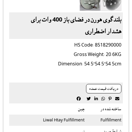
بلندگوی هورن در فضای باز 400 وات برای
هشدار اضطراری
HS Code: 8518290000
Gross Weight: 20.6KG
Dimension: 54.5*54.5*54.5cm
دريافت قيمت عمده






ساخته شده در
چین
Liwal Htay Fulfillment
Fulfillment
شرایط مورد
نو