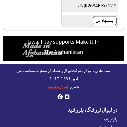
NJR2634E Ku 12.2 - ...
پیشنهاد من
Liwal Htay supports Make It In
The Afghanistan
For free listing & marketing of your Made In
تمام حقوق با لېوال، شرکت لېوال و همکاران محفوظ ميباشد، حق
Afghanistan products,
کاپى١٩٩٢-۲۰۲٦
Open account or click to Whatsapp for help.
به بازو:
لېوال محاسب


در ليوال فروشگاه بفروشيد
بازار زنده