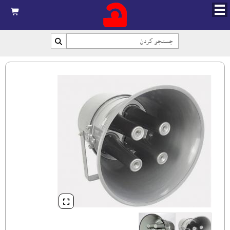


