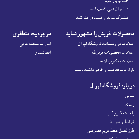
حساب باز کنيد
در لیوال هټۍ کسب کنید
مشترک شوید و کسب درآمد کنید
محصولات خويش را مشهور نمايد
موجوديت منطقوى
اعلانات در ويبسايت فروشگاه لېوال
امارات متحده عربی
اعلانات محصولات مربوطه
افغانستان
اعلانات به کاربردان ما
بازار ياب هدفمند و خاص داشته باشيد
در باره فروشگاه لېوال
تماس
رسانه
با ما همکاری کنید
شرايط و ضوابط
طرزالعمل حفظ حریم خصوصی