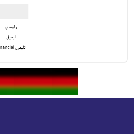
واټساپ
ايميل
ټليفون Financial