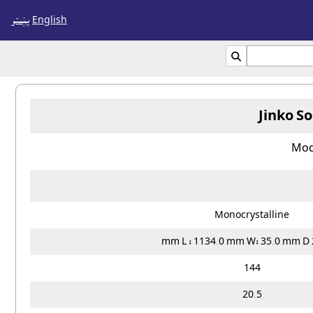
English
پښتو

Jinko S
Mod
Monocrystalline
2
144
20.5