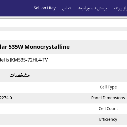
ازار زنده
پرسش ها و جواب ها
تماس
Sell on Htay
olar 535W Monocrystalline
el is JKM535-72HL4-TV
مشخصات
Cell Type
274.0 mm L ; 1134.0 mm W; 35.0 mm D
Panel Dimensions
Cell Count
Efficiency