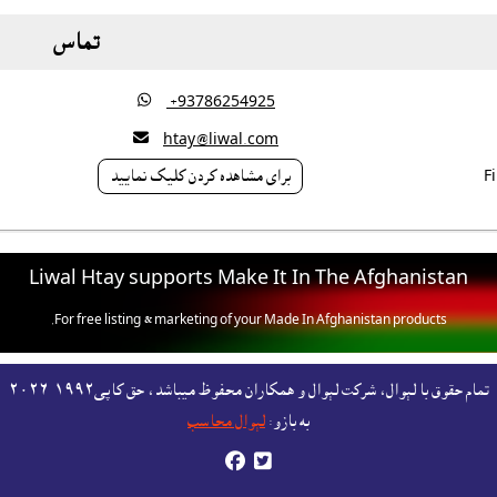
تماس

‎ +93786254925

htay@liwal.com
براى مشاهده کردن کليک نماييد
Liwal Htay supports Make It In The Afghanistan
For free listing & marketing of your Made In Afghanistan products,
Open account or click to Whatsapp for help.
تمام حقوق با لېوال، شرکت لېوال و همکاران محفوظ ميباشد، حق کاپى١٩٩٢-۲۰۲٦
به بازو:
لېوال محاسب

