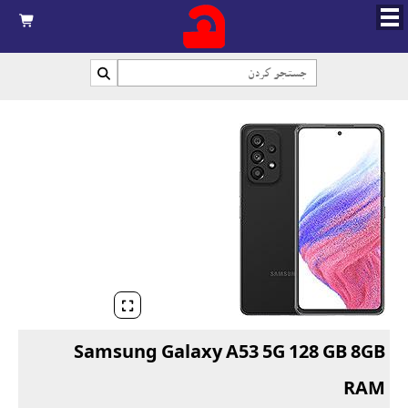



Samsung Galaxy A53 5G 128 GB 8GB
RAM