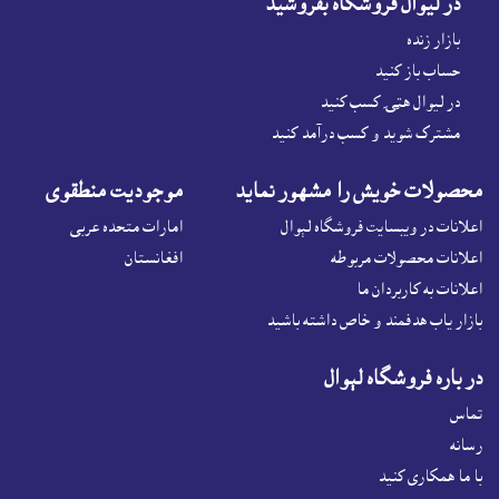
در ليوال فروشگاه بفروشيد
بازار زنده
حساب باز کنيد
در لیوال هټۍ کسب کنید
مشترک شوید و کسب درآمد کنید
محصولات خويش را مشهور نمايد
موجوديت منطقوى
اعلانات در ويبسايت فروشگاه لېوال
امارات متحده عربی
اعلانات محصولات مربوطه
افغانستان
اعلانات به کاربردان ما
بازار ياب هدفمند و خاص داشته باشيد
در باره فروشگاه لېوال
تماس
رسانه
با ما همکاری کنید