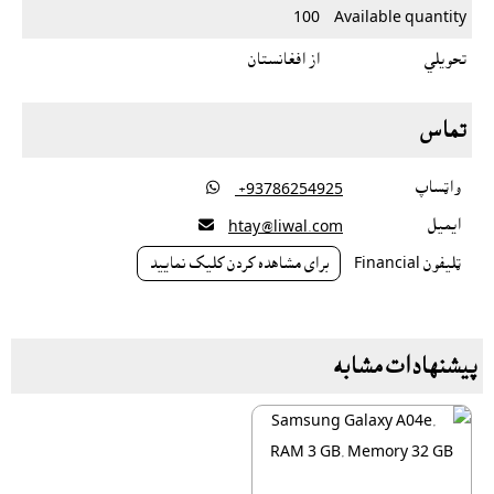
100
Available quantity
تحویلي
از افغانستان
تماس
واټساپ

‎ +93786254925
ايميل

htay@liwal.com
ټليفون Financial
براى مشاهده کردن کليک نماييد
پیشنهادات مشابه