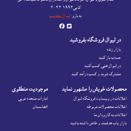
Afghanistan products,
کاپى١٩٩٢-۲۰۲٦
Open account or click to Whatsapp for help.
به بازو:
لېوال محاسب


در ليوال فروشگاه بفروشيد
بازار زنده
حساب باز کنيد
در لیوال هټۍ کسب کنید
مشترک شوید و کسب درآمد کنید
محصولات خويش را مشهور نمايد
موجوديت منطقوى
اعلانات در ويبسايت فروشگاه لېوال
امارات متحده عربی
اعلانات محصولات مربوطه
افغانستان
اعلانات به کاربردان ما
بازار ياب هدفمند و خاص داشته باشيد