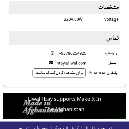
مشخصات
220V/50W
Voltage
تماس
واټساپ

‎ +93786254925
ايميل

htay@liwal.com
ټليفون Financial
براى مشاهده کردن کليک نماييد
Liwal Htay supports Make It In
The Afghanistan
For free listing & marketing of your Made In
تمام حقوق با لېوال، شرکت لېوال و همکاران محفوظ ميباشد، حق