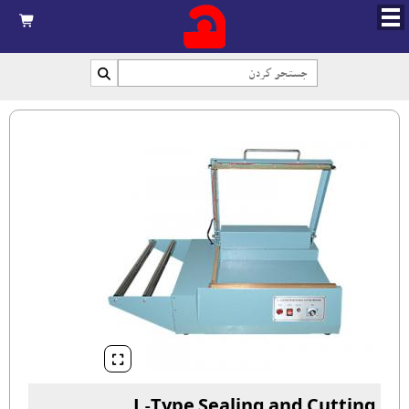



L-Type Sealing and Cutting