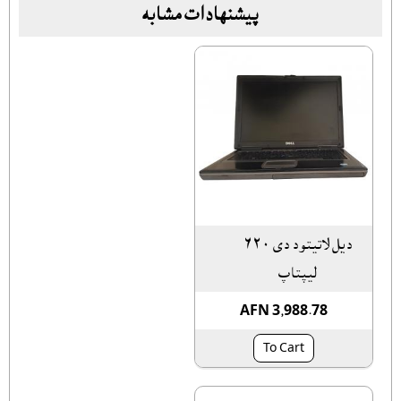
پیشنهادات مشابه
ديل لاتيتود دى ٦٢٠
ليپتاپ
AFN 3,988.78
To Cart