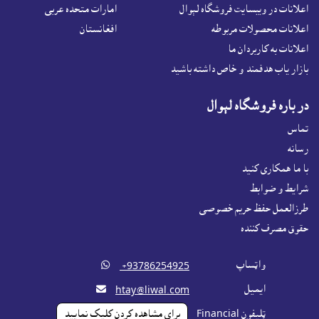
اعلانات در ويبسايت فروشگاه لېوال
امارات متحده عربی
اعلانات محصولات مربوطه
افغانستان
اعلانات به کاربردان ما
بازار ياب هدفمند و خاص داشته باشيد
در باره فروشگاه لېوال
تماس
رسانه
با ما همکاری کنید
شرايط و ضوابط
طرزالعمل حفظ حریم خصوصی
حقوق مصرف کننده
واټساپ

‎ +93786254925
ايميل

htay@liwal.com
ټليفون Financial
براى مشاهده کردن کليک نماييد