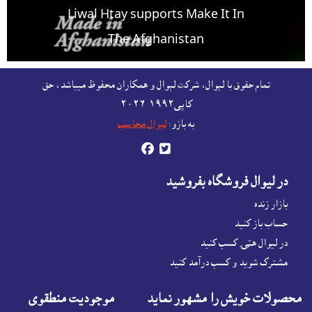
Liwal Htay supports Make It In
The Afghanistan
For free listing & marketing of your Made In
تمام حقوق با لېوال، شرکت لېوال و همکاران محفوظ ميباشد، حق
Afghanistan products,
کاپى١٩٩٢-۲۰۲٦
Open account or click to Whatsapp for help.
به بازو:
لېوال محاسب


در ليوال فروشگاه بفروشيد
بازار زنده
حساب باز کنيد
در لیوال هټۍ کسب کنید
مشترک شوید و کسب درآمد کنید
محصولات خويش را مشهور نمايد
موجوديت منطقوى