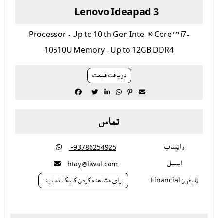
Lenovo Ideapad 3
Processor - Up to 10 th Gen Intel ® Core™ i7-
10510U Memory - Up to 12GB DDR4
دريافت قيمت






تماس
واټساپ

‎ +93786254925
ايميل

htay@liwal.com
ټليفون Financial
براى مشاهده کردن کليک نماييد