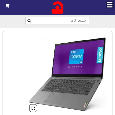


