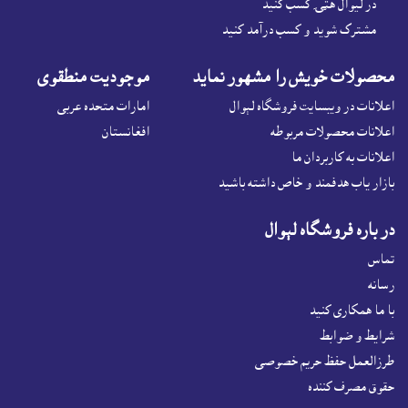
در لیوال هټۍ کسب کنید
مشترک شوید و کسب درآمد کنید
محصولات خويش را مشهور نمايد
موجوديت منطقوى
اعلانات در ويبسايت فروشگاه لېوال
امارات متحده عربی
اعلانات محصولات مربوطه
افغانستان
اعلانات به کاربردان ما
بازار ياب هدفمند و خاص داشته باشيد
در باره فروشگاه لېوال
تماس
رسانه
با ما همکاری کنید
شرايط و ضوابط
طرزالعمل حفظ حریم خصوصی
حقوق مصرف کننده