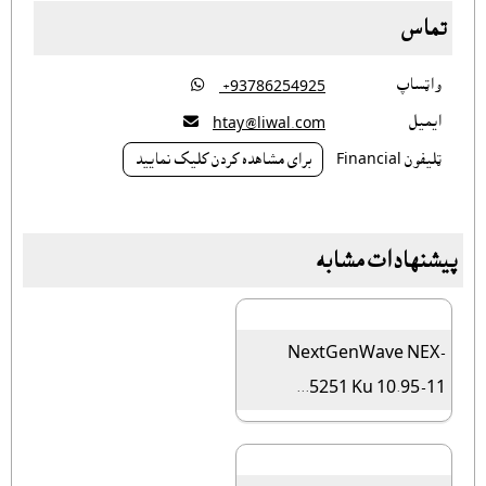
تماس
واټساپ

‎ +93786254925
ايميل

htay@liwal.com
ټليفون Financial
براى مشاهده کردن کليک نماييد
پیشنهادات مشابه
NextGenWave NEX-
5251 Ku 10.95-11...