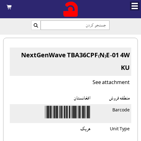



NextGenWave TBA36CPF(N)E-01 4W
KU
See attachment
منطقه فروش
افغانستان
Barcode
Unit Type
هريک