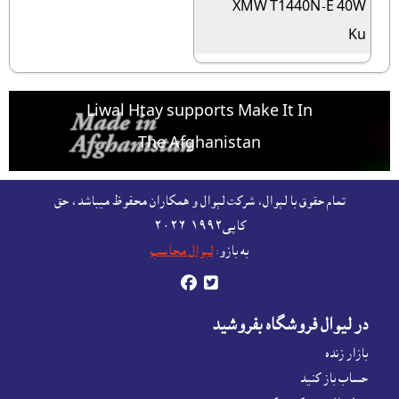
XMW T1440N-E 40W
Ku
Liwal Htay supports Make It In
The Afghanistan
For free listing & marketing of your Made In
تمام حقوق با لېوال، شرکت لېوال و همکاران محفوظ ميباشد، حق
Afghanistan products,
کاپى١٩٩٢-۲۰۲٦
Open account or click to Whatsapp for help.
به بازو:
لېوال محاسب


در ليوال فروشگاه بفروشيد
بازار زنده
حساب باز کنيد