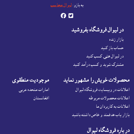
Open account or click to Whatsapp for help.
به بازو:
لېوال محاسب


در ليوال فروشگاه بفروشيد
بازار زنده
حساب باز کنيد
در لیوال هټۍ کسب کنید
مشترک شوید و کسب درآمد کنید
محصولات خويش را مشهور نمايد
موجوديت منطقوى
اعلانات در ويبسايت فروشگاه لېوال
امارات متحده عربی
اعلانات محصولات مربوطه
افغانستان
اعلانات به کاربردان ما
بازار ياب هدفمند و خاص داشته باشيد
در باره فروشگاه لېوال