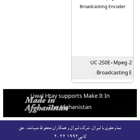
UC-250E+ Mpeg-2
Broadcasting E...
Liwal Htay supports Make It In
The Afghanistan
For free listing & marketing of your Made In
تمام حقوق با لېوال، شرکت لېوال و همکاران محفوظ ميباشد، حق
Afghanistan products,
کاپى١٩٩٢-۲۰۲٦