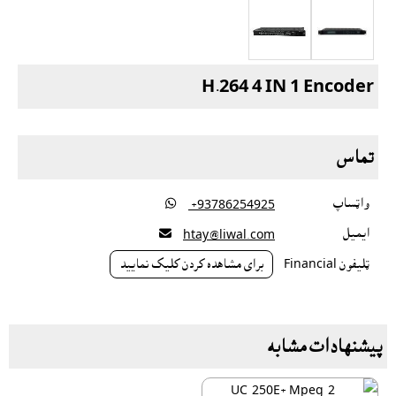
H.264 4 IN 1 Encoder
تماس
واټساپ

‎ +93786254925
ايميل

htay@liwal.com
ټليفون Financial
براى مشاهده کردن کليک نماييد
پیشنهادات مشابه