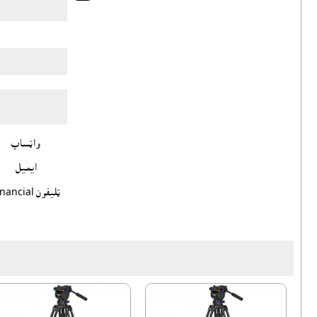
واټساپ
ايميل
ټليفون Financial