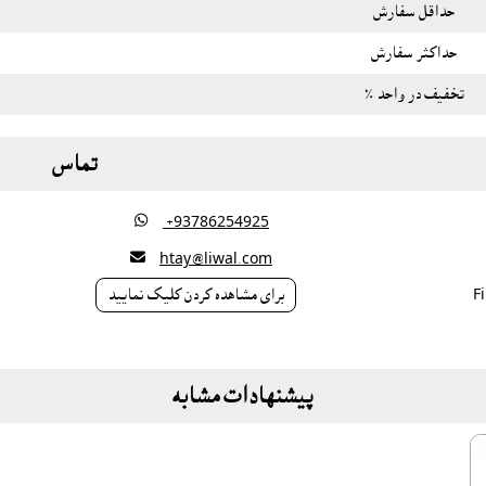
حداقل سفارش
حداکثر سفارش
تخفیف در واحد ٪
تماس

‎ +93786254925

htay@liwal.com
براى مشاهده کردن کليک نماييد
پیشنهادات مشابه