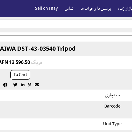
ازار زنده
پرسش ها و جواب ها
تماس
Sell on Htay
DAIWA DST-43-03540 Tripod
هريک
AFN 13,596.50
To Cart





نام تجاری
Barcode
Unit Type