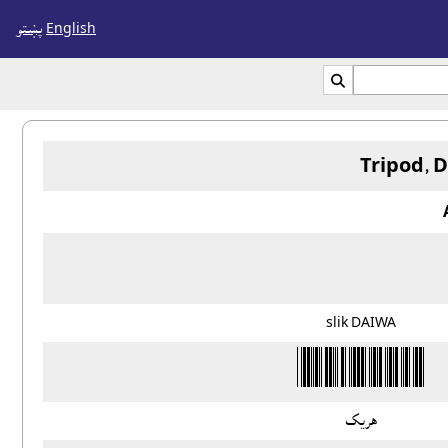
English
پښتو

Tripod, 
slik DAIWA
هريک