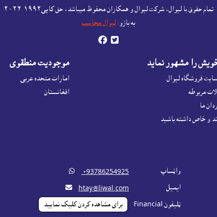
تمام حقوق با لېوال، شرکت لېوال و همکاران محفوظ ميباشد، حق کاپى١٩٩٢-۲۰۲٦
به بازو:
لېوال محاسب


يش را مشهور نمايد
موجوديت منطقوى
سايت فروشگاه لېوال
امارات متحده عربی
ات مربوطه
افغانستان
دان ما
ند و خاص داشته باشيد
واټساپ

‎ +93786254925
ايميل

htay@liwal.com
ټليفون Financial
براى مشاهده کردن کليک نماييد