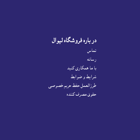
در باره فروشگاه لېوال
تماس
رسانه
با ما همکاری کنید
شرايط و ضوابط
طرزالعمل حفظ حریم خصوصی
حقوق مصرف کننده