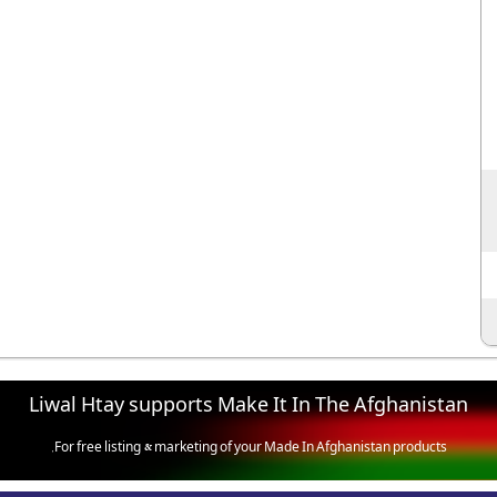
Liwal Htay supports Make It In The Afghanistan
For free listing & marketing of your Made In Afghanistan products,
Open account or click to Whatsapp for help.